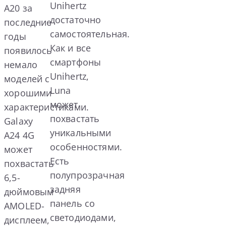
Unihertz
A20 за
достаточно
последние
самостоятельная.
годы
Как и все
появилось
смартфоны
немало
Unihertz,
моделей с
Luna
хорошими
может
характеристиками.
похвастать
Galaxy
уникальными
A24 4G
особенностями.
может
Есть
похвастать
полупрозрачная
6,5-
задняя
дюймовым
панель со
AMOLED-
светодиодами,
дисплеем,