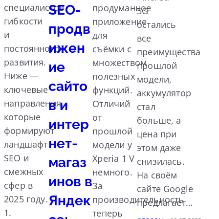
специалистов
SEO-
продуманное
5G
гибкости
приложение
остались
продв
и
для
все
ижен
постоянного
съёмки с
преимущества
развития.
множеством
ие
прошлой
Ниже —
полезных
модели,
сайто
ключевые
функций.
аккумулятор
в и
направления,
Отличий
стал
которые
от
больше, а
интер
формируют
прошлой
цена при
нет-
ландшафт
модели у
этом даже
SEO и
Xperia 1 V
магаз
снизилась.
смежных
немного.
На своём
инов в
сфер в
За
сайте Google
Яндек
2025 году.
производительность
предлагает…
1.
теперь