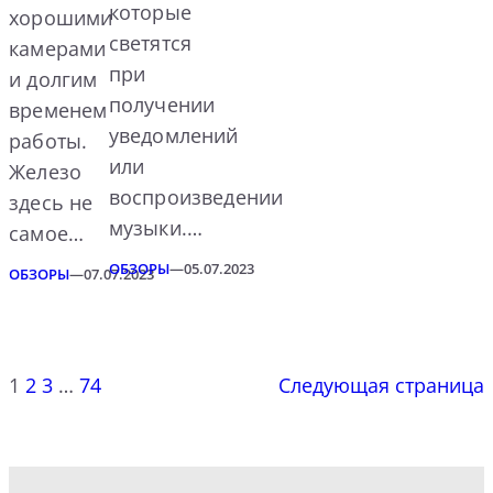
которые
хорошими
светятся
камерами
при
и долгим
получении
временем
уведомлений
работы.
или
Железо
воспроизведении
здесь не
музыки.…
самое…
ОБЗОРЫ
—
05.07.2023
ОБЗОРЫ
—
07.07.2023
1
2
3
…
74
Следующая страница