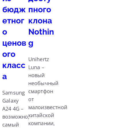
бюдж
пного
етног
клона
о
Nothin
ценов
g
ого
Unihertz
класс
Luna –
а
новый
необычный
смартфон
Samsung
от
Galaxy
малоизвестной
A24 4G –
китайской
возможно,
компании,
самый