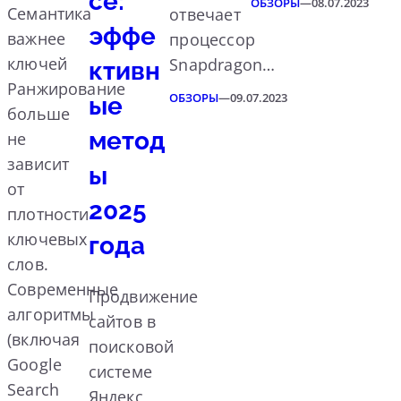
се:
ОБЗОРЫ
—
08.07.2023
Семантика
отвечает
эффе
важнее
процессор
ключей
Snapdragon…
ктивн
Ранжирование
ОБЗОРЫ
—
09.07.2023
ые
больше
метод
не
зависит
ы
от
2025
плотности
ключевых
года
слов.
Современные
Продвижение
алгоритмы
сайтов в
(включая
поисковой
Google
системе
Search
Яндекс