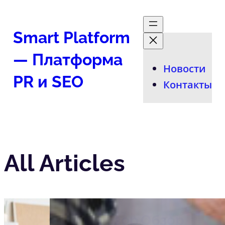
Перейти
к
Smart Platform
содержимому
— Платформа
Новости
PR и SEO
Контакты
All Articles
Обзор
Обзор