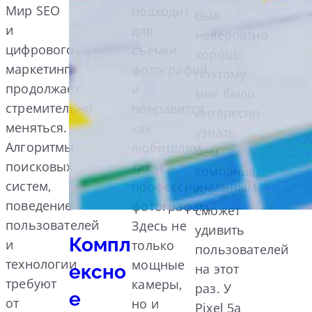
Мир SEO
подходит
был
и
для
невероятно
цифрового
съёмки
хорош,
маркетинга
фотографий,
поэтому
продолжает
и
мне было
стремительно
понравится,
интересно
меняться.
как
узнать,
Алгоритмы
любителям,
чем
поисковых
так и
компания
систем,
профессиональным
Google
поведение
фотографам.
сможет
пользователей
Здесь не
удивить
Компл
и
только
пользователей
технологии
мощные
ексно
на этот
требуют
камеры,
раз. У
е
от
но и
Pixel 5a