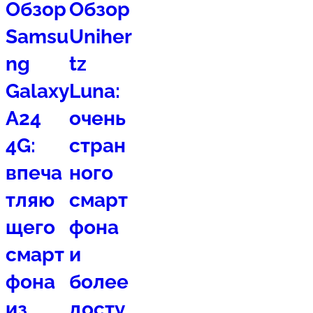
Обзор
Обзор
Samsu
Uniher
ng
tz
Galaxy
Luna:
A24
очень
4G:
стран
впеча
ного
тляю
смарт
щего
фона
смарт
и
фона
более
из
досту