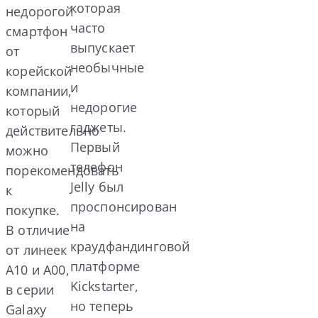
которая
недорогой
часто
смартфон
выпускает
от
необычные
корейской
и
компании,
недорогие
который
гаджеты.
действительно
Первый
можно
телефон
порекомендовать
Jelly был
к
проспонсирован
покупке.
на
В отличие
краудфандинговой
от линеек
платформе
A10 и A00,
Kickstarter,
в серии
но теперь
Galaxy