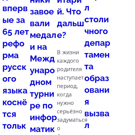
л
вперв
завое
й. Что
столи
ые за
вали
дальш
чного
65 лет
медал
е?
депар
рефо
и на
В жизни
тамен
рма
Межд
каждого
та
русск
унаро
родителя
образ
ого
наступает
дном
период,
овани
языка
турни
когда
я
коснё
нужно
ре по
серьёзно
вызва
тся
инфор
задуматься
л
тольк
матик
о