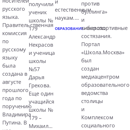
носителей
и
против
получили
русского
естественным
буллинга»
ученик
языка.
наукам.…
и
школы №
Правительственная
киберспортивные
179
ОБРАЗОВАНИЕ
—
26.01.2022
комиссия
состязания.
Александр
по
Портал
Некрасов
русскому
«Школа.Москва»
и ученица
языку
был
школы
была
создан
№57
создана в
медиацентром
Дарья
августе
образовательного
Грекова.
прошлого
ведомства
Еще один
года по
столицы
учащийся
поручению
и
школы №
Владимира
Комплексом
179 –
Путина. В
социального
Михаил…