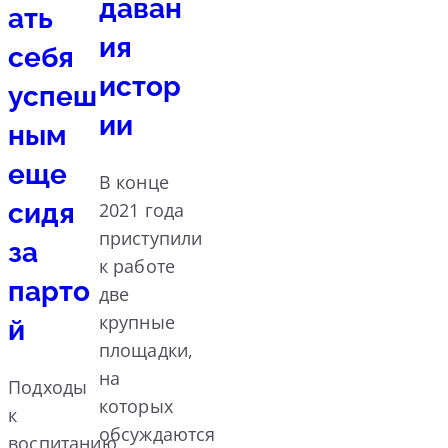
даван
ать
ия
себя
истор
успеш
ии
ным
еще
В конце
сидя
2021 года
приступили
за
к работе
парто
две
крупные
й
площадки,
на
Подходы
которых
к
обсуждаются
воспитанию