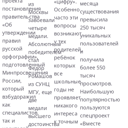
проекта
«цифру».
месяца
из
постановления
Особенно
существования
Москвы
правительства
часто эти
превысила
завоевали
«Об
вопросы
250 тысяч
четыре
утверждении
возникают
уникальных
медали.
правил
у тех
пользователей
Абсолютным
русской
родителей,
и
победителем
орфографии»,
ребёнок
получила
стал
подготовленный
которых
более 550
Федор
Минпросвещения
все
тысяч
Ромашов
России,
школьные
просмотров.
из СУНЦ
который
годы не
Наибольшую
МГУ, еще
взбудоражил
проявляет
популярностью
две
как
никакого
пользуются
медали
специалистов,
интереса
спецпроект
высшего
так и
к точным
«Вместе
достоинства