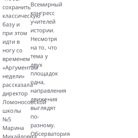
Всемирный
сохранить
конгресс
классическую
учителей
базу и
истории.
при этом
Несмотря
идти в
на то, что
ногу со
тема у
временем
двух
«Аргументам
площадок
недели»
одна,
рассказала
направления
директор
движения
Ломоносовской
выглядят
школы
по-
№5
разному.
Марина
Обсерватория
Михайловна