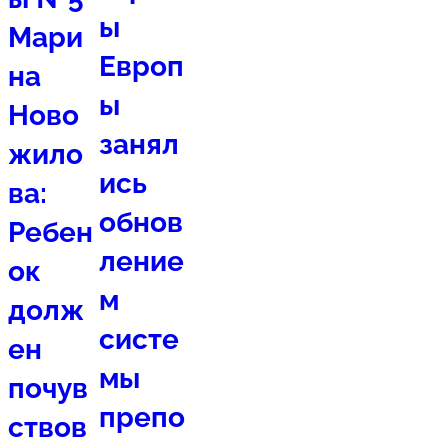
ы
Мари
Европ
на
ы
Ново
занял
жило
ись
ва:
обнов
Ребен
ление
ок
м
долж
систе
ен
мы
почув
препо
ствов