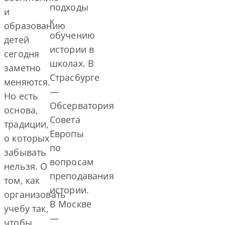
подходы
и
к
образованию
обучению
детей
истории в
сегодня
школах. В
заметно
Страсбурге
меняются.
—
Но есть
Обсерватория
основа,
Совета
традиции,
Европы
о которых
по
забывать
вопросам
нельзя. О
преподавания
том, как
истории.
организовать
В Москве
учебу так,
—
чтобы