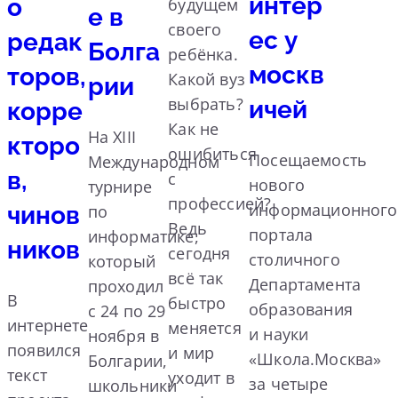
интер
о
будущем
е в
своего
ес у
редак
Болга
ребёнка.
москв
торов,
Какой вуз
рии
выбрать?
ичей
корре
Как не
На XIII
кторо
ошибиться
Посещаемость
Международном
в,
с
нового
турнире
профессией?
информационного
чинов
по
Ведь
портала
информатике,
ников
сегодня
столичного
который
всё так
Департамента
проходил
В
быстро
образования
с 24 по 29
интернете
меняется
и науки
ноября в
появился
и мир
«Школа.Москва»
Болгарии,
текст
уходит в
за четыре
школьники