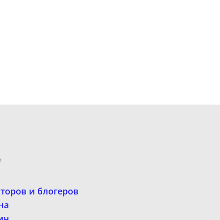
е
второв и блогеров
на
ин