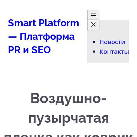
Перейти
к
Smart Platform
содержимому
— Платформа
Новости
PR и SEO
Контакты
Воздушно-
пузырчатая