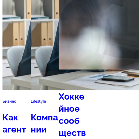
Спорт
Хокке
Бизнес
Lifestyle
йное
Как
Компа
сооб
агент
нии
ществ