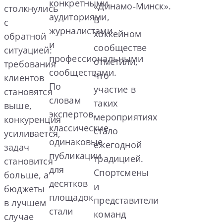
конкретными
«Динамо‑Минск».
столкнулись
аудиториями,
В
с
журналистами
хоккейном
обратной
и
сообществе
ситуацией:
профессиональными
отметили,
требования
сообществами.
что
клиентов
По
участие в
становятся
словам
таких
выше,
экспертов,
мероприятиях
конкуренция
классические
стало
усиливается,
одинаковые
ежегодной
задач
публикации
традицией.
становится
для
Спортсмены
больше, а
десятков
и
бюджеты
площадок
представители
в лучшем
стали
команд
случае