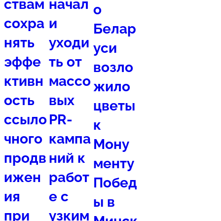
ствам
начал
о
сохра
и
Белар
нять
уходи
уси
эффе
ть от
возло
ктивн
массо
жило
ость
вых
цветы
ссыло
PR-
к
чного
кампа
Мону
продв
ний к
менту
ижен
работ
Побед
ия
е с
ы в
при
узким