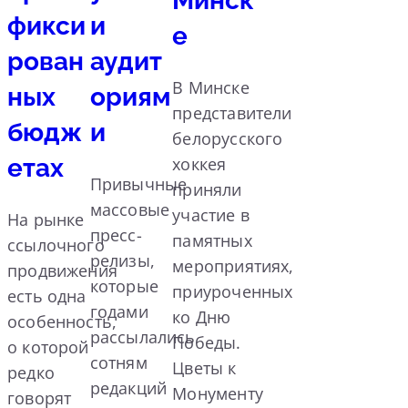
Минск
фикси
и
е
рован
аудит
В Минске
ных
ориям
представители
бюдж
и
белорусского
етах
хоккея
Привычные
приняли
массовые
участие в
На рынке
пресс-
памятных
ссылочного
релизы,
мероприятиях,
продвижения
которые
приуроченных
есть одна
годами
ко Дню
особенность,
рассылались
Победы.
о которой
сотням
Цветы к
редко
редакций
Монументу
говорят