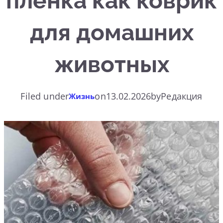
пленка как коврик
для домашних
животных
Filed under
on
13.02.2026
by
Редакция
Жизнь