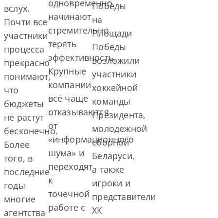
одновременно,
Победы
вслух.
начинают
на
Почти все
стремительно
Площади
участники
терять
Победы
процесса
эффективность.
возложили
прекрасно
Крупные
участники
понимают,
компании
хоккейной
что
всё чаще
команды
бюджеты
отказываются
Президента,
не растут
от
молодежной
бесконечно.
«информационного
сборной
Более
шума» и
Беларуси,
того, в
переходят
а также
последние
к
игроки и
годы
точечной
представители
многие
работе с
ХК
агентства