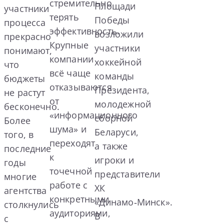
стремительно
Площади
участники
терять
Победы
процесса
эффективность.
возложили
прекрасно
Крупные
участники
понимают,
компании
хоккейной
что
всё чаще
команды
бюджеты
отказываются
Президента,
не растут
от
молодежной
бесконечно.
«информационного
сборной
Более
шума» и
Беларуси,
того, в
переходят
а также
последние
к
игроки и
годы
точечной
представители
многие
работе с
ХК
агентства
конкретными
«Динамо‑Минск».
столкнулись
аудиториями,
В
с