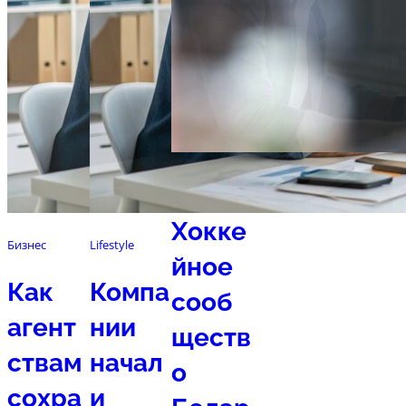
Спорт
Хокке
Бизнес
Lifestyle
йное
Как
Компа
сооб
агент
нии
ществ
ствам
начал
о
сохра
и