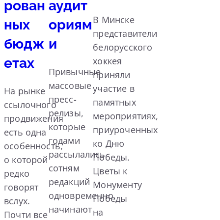
рован
аудит
В Минске
ных
ориям
представители
бюдж
и
белорусского
етах
хоккея
Привычные
приняли
массовые
участие в
На рынке
пресс-
памятных
ссылочного
релизы,
мероприятиях,
продвижения
которые
приуроченных
есть одна
годами
ко Дню
особенность,
рассылались
Победы.
о которой
сотням
Цветы к
редко
редакций
Монументу
говорят
одновременно,
Победы
вслух.
начинают
на
Почти все