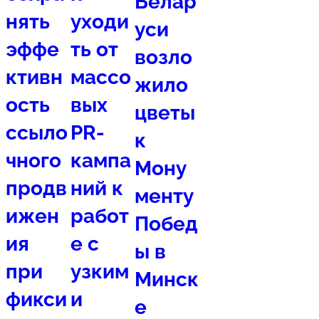
Белар
нять
уходи
уси
эффе
ть от
возло
ктивн
массо
жило
ость
вых
цветы
ссыло
PR-
к
чного
кампа
Мону
продв
ний к
менту
ижен
работ
Побед
ия
е с
ы в
при
узким
Минск
фикси
и
е