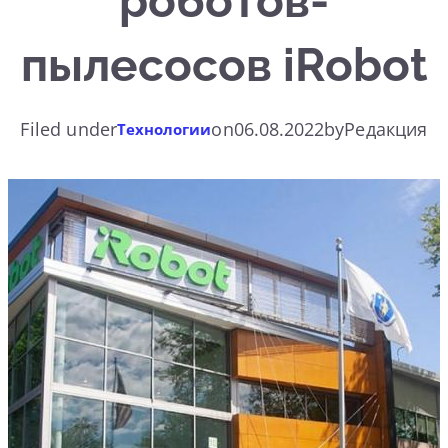
роботов-
пылесосов iRobot
Filed under
on
06.08.2022
by
Редакция
Технологии