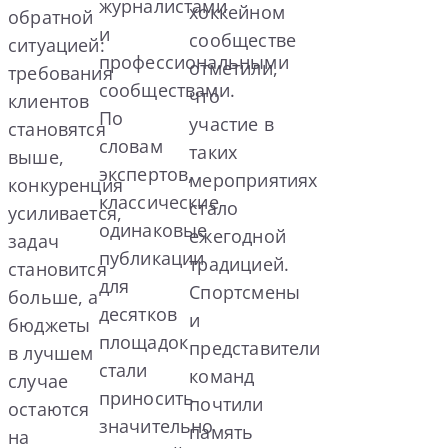
журналистами
хоккейном
обратной
и
сообществе
ситуацией:
профессиональными
отметили,
требования
сообществами.
что
клиентов
По
участие в
становятся
словам
таких
выше,
экспертов,
мероприятиях
конкуренция
классические
стало
усиливается,
одинаковые
ежегодной
задач
публикации
традицией.
становится
для
Спортсмены
больше, а
десятков
и
бюджеты
площадок
представители
в лучшем
стали
команд
случае
приносить
почтили
остаются
значительно
память
на