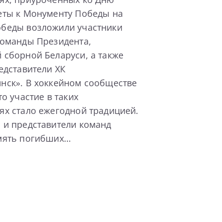
еты к Монументу Победы на
беды возложили участники
команды Президента,
 сборной Беларуси, а также
едставители ХК
нск». В хоккейном сообществе
то участие в таких
ях стало ежегодной традицией.
 и представители команд
мять погибших…