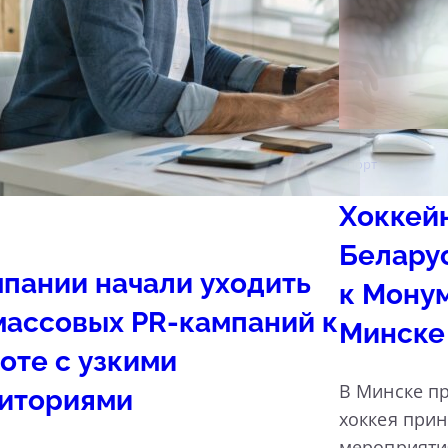
Спорт
Хоккей
Белару
пании начали уходить
к Мону
массовых PR-кампаний к
Минске
оте с узкими
В Минске пр
иториями
хоккея прин
мероприяти