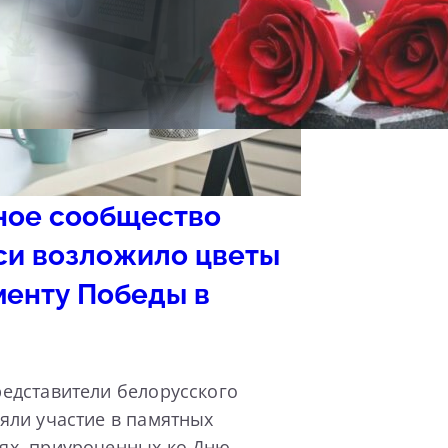
ное сообщество
си возложило цветы
менту Победы в
едставители белорусского
яли участие в памятных
ях, приуроченных ко Дню