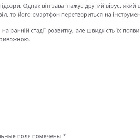
підозри. Однак він завантажує другий вірус, який
віл, то його смартфон перетвориться на інструме
я на ранній стадії розвитку, але швидкість їх поя
 тривожною.
льные поля помечены
*