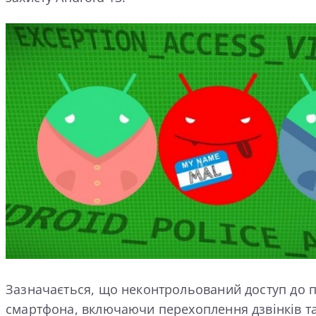
Зазначається, що неконтрольований доступ до п
смартфона, включаючи перехоплення дзвінків та 