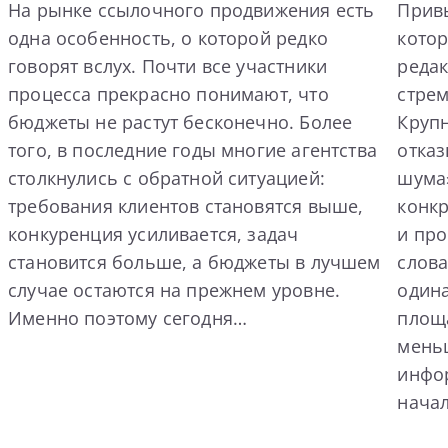
На рынке ссылочного продвижения есть
Прив
одна особенность, о которой редко
котор
говорят вслух. Почти все участники
реда
процесса прекрасно понимают, что
стрем
бюджеты не растут бесконечно. Более
Круп
того, в последние годы многие агентства
отка
столкнулись с обратной ситуацией:
шума»
требования клиентов становятся выше,
конк
конкуренция усиливается, задач
и пр
становится больше, а бюджеты в лучшем
слова
случае остаются на прежнем уровне.
одина
Именно поэтому сегодня…
площа
мень
инфо
нача