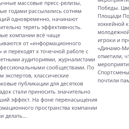
ычные массовые пресс-релизы,
Победы. Цв
ые годами рассылались сотням
Площади По
кций одновременно, начинают
хоккейной 
ительно терять эффективность.
молодежной
ные компании всё чаще
игроки и пр
зываются от «информационного
«Динамо‑Ми
 и переходят к точечной работе с
отметили, ч
ретными аудиториями, журналистами
мероприяти
офессиональными сообществами. По
Спортсмены
м экспертов, классические
почтили па
ковые публикации для десятков
док стали приносить значительно
ший эффект. На фоне перенасыщения
рмационного пространства компании
ли делать…