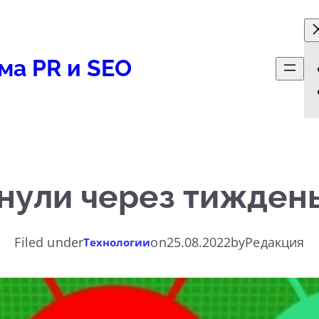
ма PR и SEO
кнули через тиждень
Filed under
on
25.08.2022
by
Редакция
Технологии