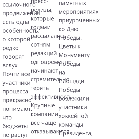
пресс-
памятных
ссылочного
релизы,
мероприятиях,
продвижения
которые
приуроченных
есть одна
годами
ко Дню
особенность,
рассылались
Победы.
о которой
сотням
Цветы к
редко
редакций
Монументу
говорят
одновременно,
Победы
вслух.
начинают
на
Почти все
стремительно
Площади
участники
терять
Победы
процесса
эффективность.
возложили
прекрасно
Крупные
участники
понимают,
компании
хоккейной
что
всё чаще
команды
бюджеты
отказываются
Президента,
не растут