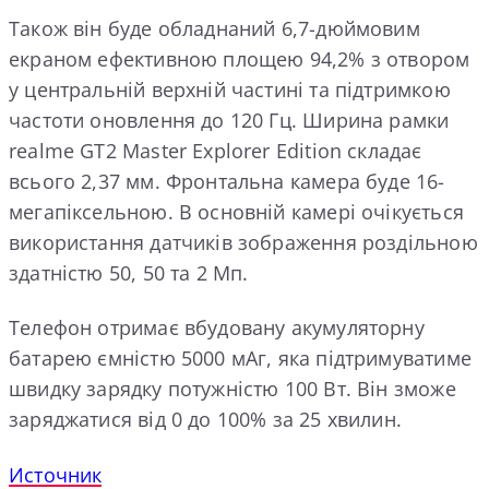
Також він буде обладнаний 6,7-дюймовим
екраном ефективною площею 94,2% з отвором
у центральній верхній частині та підтримкою
частоти оновлення до 120 Гц. Ширина рамки
realme GT2 Master Explorer Edition складає
всього 2,37 мм. Фронтальна камера буде 16-
мегапіксельною. В основній камері очікується
використання датчиків зображення роздільною
здатністю 50, 50 та 2 Мп.
Телефон отримає вбудовану акумуляторну
батарею ємністю 5000 мАг, яка підтримуватиме
швидку зарядку потужністю 100 Вт. Він зможе
заряджатися від 0 до 100% за 25 хвилин.
Источник