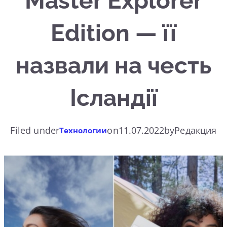
Master Explorer
Edition — її
назвали на честь
Ісландії
Filed under
on
11.07.2022
by
Редакция
Технологии