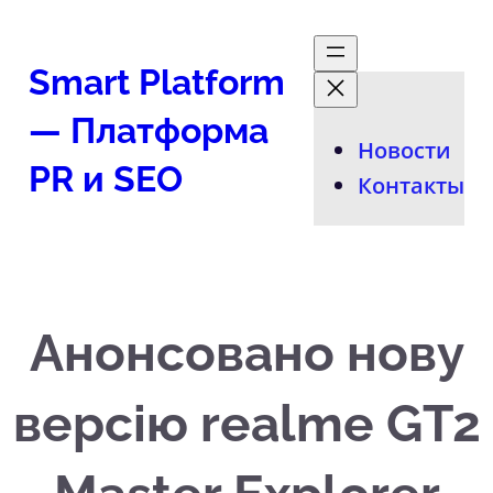
Перейти
к
Smart Platform
содержимому
— Платформа
Новости
PR и SEO
Контакты
Анонсовано нову
версію realme GT2