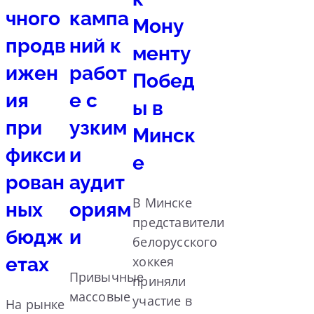
чного
кампа
Мону
продв
ний к
менту
ижен
работ
Побед
ия
е с
ы в
при
узким
Минск
фикси
и
е
рован
аудит
В Минске
ных
ориям
представители
бюдж
и
белорусского
етах
хоккея
Привычные
приняли
массовые
участие в
На рынке