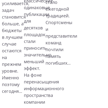
классические
стало
усиливается,
одинаковые
ежегодной
задач
публикации
традицией.
становится
для
Спортсмены
больше, а
десятков
и
бюджеты
площадок
представители
в лучшем
стали
команд
случае
приносить
почтили
остаются
значительно
память
на
меньший
погибших…
прежнем
эффект.
уровне.
На фоне
Именно
перенасыщения
поэтому
информационного
сегодня…
пространства
компании