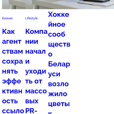
Спорт
Хокке
Бизнес
Lifestyle
йное
Как
Компа
сооб
агент
нии
ществ
ствам
начал
о
сохра
и
Белар
нять
уходи
уси
эффе
ть от
возло
ктивн
массо
жило
ость
вых
цветы
ссыло
PR-
к