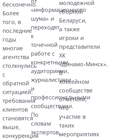
от
молодежной
бесконечно.
«информационного
сборной
Более
шума» и
Беларуси,
того, в
переходят
а также
последние
к
игроки и
годы
точечной
представители
многие
работе с
ХК
агентства
конкретными
«Динамо‑Минск».
столкнулись
аудиториями,
В
с
журналистами
хоккейном
обратной
и
сообществе
ситуацией:
профессиональными
отметили,
требования
сообществами.
что
клиентов
По
участие в
становятся
словам
таких
выше,
экспертов,
мероприятиях
конкуренция