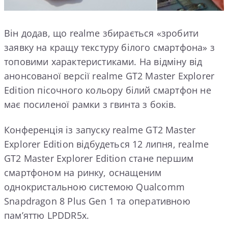
Він додав, що realme збирається «зробити
заявку на кращу текстуру білого смартфона» з
топовими характеристиками. На відміну від
анонсованої версії realme GT2 Master Explorer
Edition пісочного кольору білий смартфон не
має посиленої рамки з гвинта з боків.
Конференція із запуску realme GT2 Master
Explorer Edition відбудеться 12 липня, realme
GT2 Master Explorer Edition стане першим
смартфоном на ринку, оснащеним
однокристальною системою Qualcomm
Snapdragon 8 Plus Gen 1 та оперативною
пам’яттю LPDDR5x.