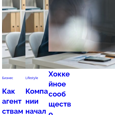
Спорт
Хокке
Бизнес
Lifestyle
йное
Как
Компа
сооб
агент
нии
ществ
ствам
начал
о