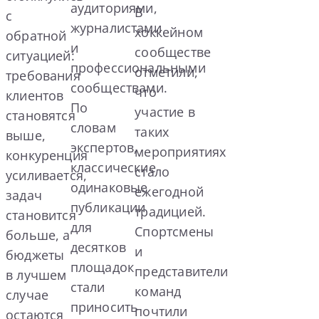
аудиториями,
В
с
журналистами
хоккейном
обратной
и
сообществе
ситуацией:
профессиональными
отметили,
требования
сообществами.
что
клиентов
По
участие в
становятся
словам
таких
выше,
экспертов,
мероприятиях
конкуренция
классические
стало
усиливается,
одинаковые
ежегодной
задач
публикации
традицией.
становится
для
Спортсмены
больше, а
десятков
и
бюджеты
площадок
представители
в лучшем
стали
команд
случае
приносить
почтили
остаются