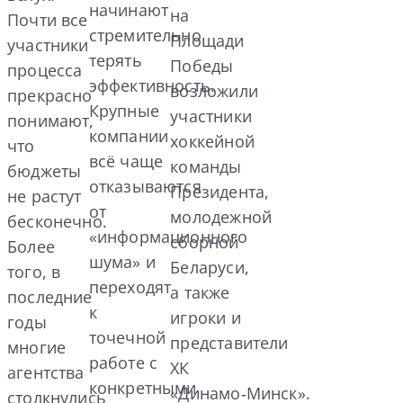
начинают
на
Почти все
стремительно
Площади
участники
терять
Победы
процесса
эффективность.
возложили
прекрасно
Крупные
участники
понимают,
компании
хоккейной
что
всё чаще
команды
бюджеты
отказываются
Президента,
не растут
от
молодежной
бесконечно.
«информационного
сборной
Более
шума» и
Беларуси,
того, в
переходят
а также
последние
к
игроки и
годы
точечной
представители
многие
работе с
ХК
агентства
конкретными
«Динамо‑Минск».
столкнулись