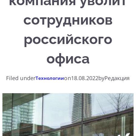
компания уволит
сотрудников
российского
офиса
Filed under
on
18.08.2022
by
Редакция
Технологии