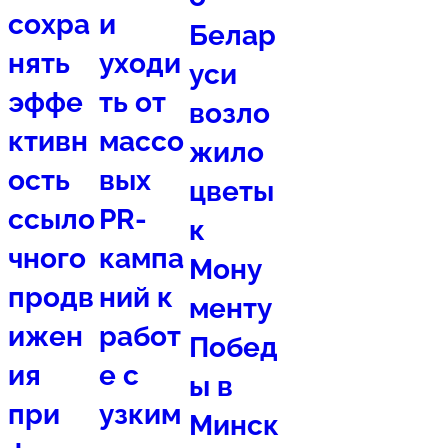
сохра
и
Белар
нять
уходи
уси
эффе
ть от
возло
ктивн
массо
жило
ость
вых
цветы
ссыло
PR-
к
чного
кампа
Мону
продв
ний к
менту
ижен
работ
Побед
ия
е с
ы в
при
узким
Минск