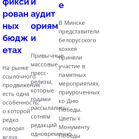
фикси
и
е
рован
аудит
В Минске
ных
ориям
представители
бюдж
и
белорусского
етах
хоккея
Привычные
приняли
массовые
участие в
На рынке
пресс-
памятных
ссылочного
релизы,
мероприятиях,
продвижения
которые
приуроченных
есть одна
годами
ко Дню
особенность,
рассылались
Победы.
о которой
сотням
Цветы к
редко
редакций
Монументу
говорят
одновременно,
Победы
вслух.