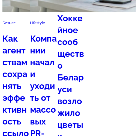
Спорт
Хокке
Бизнес
Lifestyle
йное
Как
Компа
сооб
агент
нии
ществ
ствам
начал
о
сохра
и
Белар
нять
уходи
уси
эффе
ть от
возло
ктивн
массо
жило
ость
вых
цветы
ссыло
PR-