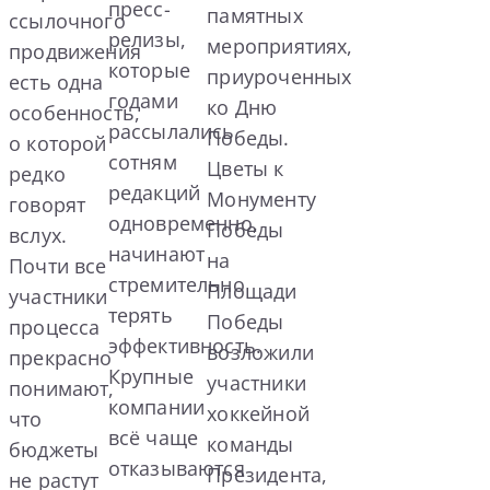
пресс-
памятных
ссылочного
релизы,
мероприятиях,
продвижения
которые
приуроченных
есть одна
годами
ко Дню
особенность,
рассылались
Победы.
о которой
сотням
Цветы к
редко
редакций
Монументу
говорят
одновременно,
Победы
вслух.
начинают
на
Почти все
стремительно
Площади
участники
терять
Победы
процесса
эффективность.
возложили
прекрасно
Крупные
участники
понимают,
компании
хоккейной
что
всё чаще
команды
бюджеты
отказываются
Президента,
не растут