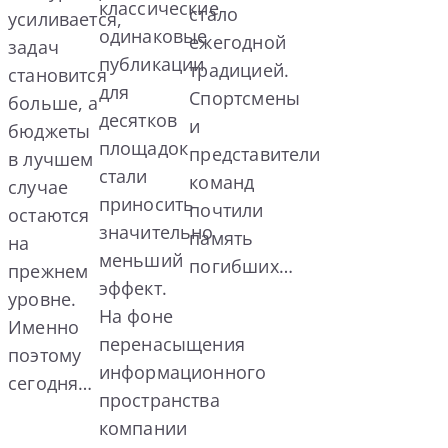
классические
стало
усиливается,
одинаковые
ежегодной
задач
публикации
традицией.
становится
для
Спортсмены
больше, а
десятков
и
бюджеты
площадок
представители
в лучшем
стали
команд
случае
приносить
почтили
остаются
значительно
память
на
меньший
погибших…
прежнем
эффект.
уровне.
На фоне
Именно
перенасыщения
поэтому
информационного
сегодня…
пространства
компании