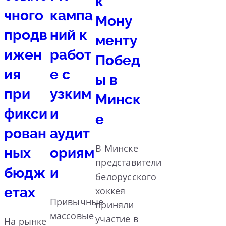
к
чного
кампа
Мону
продв
ний к
менту
ижен
работ
Побед
ия
е с
ы в
при
узким
Минск
фикси
и
е
рован
аудит
В Минске
ных
ориям
представители
бюдж
и
белорусского
етах
хоккея
Привычные
приняли
массовые
участие в
На рынке