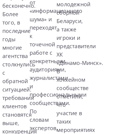
от
молодежной
бесконечно.
«информационного
сборной
Более
шума» и
Беларуси,
того, в
переходят
а также
последние
к
игроки и
годы
точечной
представители
многие
работе с
ХК
агентства
конкретными
«Динамо‑Минск».
столкнулись
аудиториями,
В
с
журналистами
хоккейном
обратной
и
сообществе
ситуацией:
профессиональными
отметили,
требования
сообществами.
что
клиентов
По
участие в
становятся
словам
таких
выше,
экспертов,
мероприятиях
конкуренция