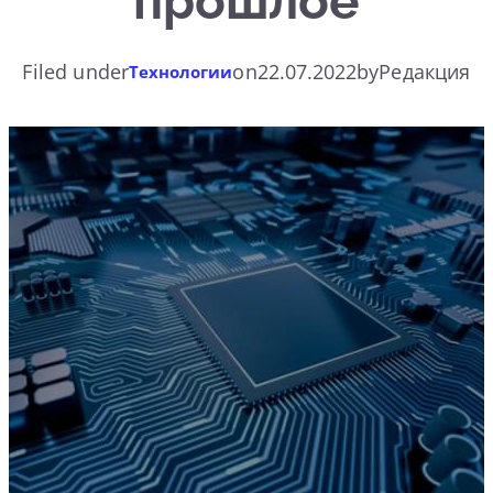
прошлое
Filed under
on
22.07.2022
by
Редакция
Технологии