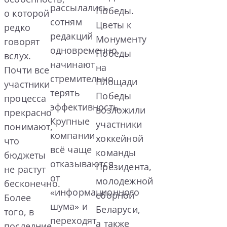
рассылались
Победы.
о которой
сотням
Цветы к
редко
редакций
Монументу
говорят
одновременно,
Победы
вслух.
начинают
на
Почти все
стремительно
Площади
участники
терять
Победы
процесса
эффективность.
возложили
прекрасно
Крупные
участники
понимают,
компании
хоккейной
что
всё чаще
команды
бюджеты
отказываются
Президента,
не растут
от
молодежной
бесконечно.
«информационного
сборной
Более
шума» и
Беларуси,
того, в
переходят
а также
последние