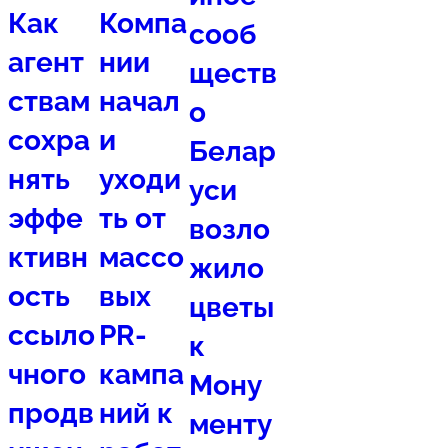
Как
Компа
сооб
агент
нии
ществ
ствам
начал
о
сохра
и
Белар
нять
уходи
уси
эффе
ть от
возло
ктивн
массо
жило
ость
вых
цветы
ссыло
PR-
к
чного
кампа
Мону
продв
ний к
менту