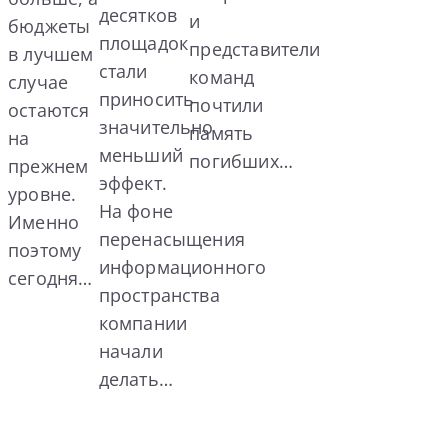
десятков
и
бюджеты
площадок
представители
в лучшем
стали
команд
случае
приносить
почтили
остаются
значительно
память
на
меньший
погибших…
прежнем
эффект.
уровне.
На фоне
Именно
перенасыщения
поэтому
информационного
сегодня…
пространства
компании
начали
делать…