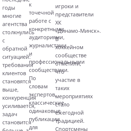
к
игроки и
годы
точечной
представители
многие
работе с
ХК
агентства
конкретными
«Динамо‑Минск».
столкнулись
аудиториями,
В
с
журналистами
хоккейном
обратной
и
сообществе
ситуацией:
профессиональными
отметили,
требования
сообществами.
что
клиентов
По
участие в
становятся
словам
таких
выше,
экспертов,
мероприятиях
конкуренция
классические
стало
усиливается,
одинаковые
ежегодной
задач
публикации
традицией.
становится
для
Спортсмены
больше, а