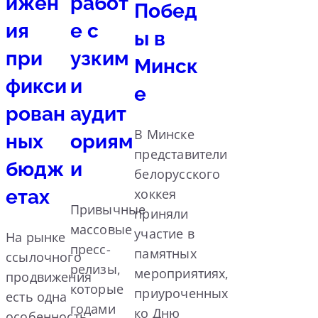
ижен
работ
Побед
ия
е с
ы в
при
узким
Минск
фикси
и
е
рован
аудит
В Минске
ных
ориям
представители
бюдж
и
белорусского
етах
хоккея
Привычные
приняли
массовые
участие в
На рынке
пресс-
памятных
ссылочного
релизы,
мероприятиях,
продвижения
которые
приуроченных
есть одна
годами
ко Дню
особенность,