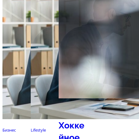
Спорт
Хокке
Бизнес
Lifestyle
йное