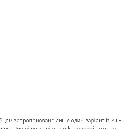
йцям запропоновано лише один варіант із 8 ГБ
 євро. Перші покупці при оформленні покупки