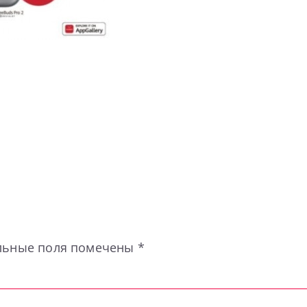
льные поля помечены
*