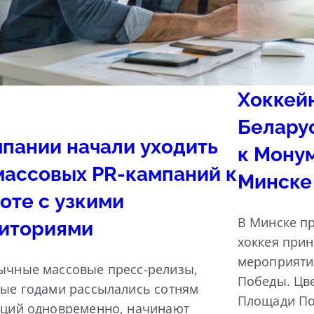
Спорт
Хоккей
Белару
пании начали уходить
к Мону
массовых PR-кампаний к
Минске
оте с узкими
В Минске пр
иториями
хоккея прин
мероприяти
ычные массовые пресс-релизы,
Победы. Цв
ые годами рассылались сотням
Площади По
кций одновременно, начинают