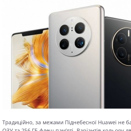
Традиційно, за межами Піднебесної Huawei не б
ОЗУ та 256 ГБ флеш-пам’яті. Варіантів кольору 