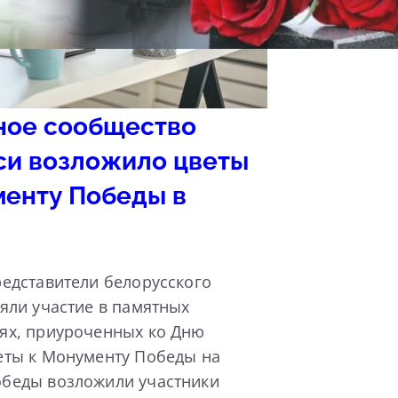
ное сообщество
си возложило цветы
менту Победы в
едставители белорусского
яли участие в памятных
ях, приуроченных ко Дню
еты к Монументу Победы на
беды возложили участники