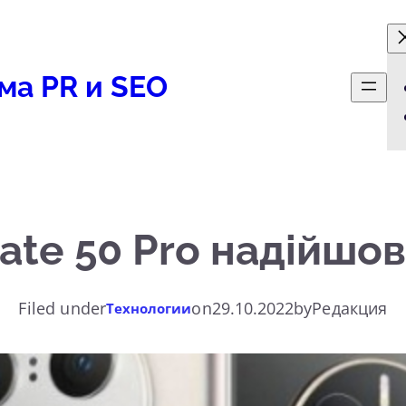
ма PR и SEO
te 50 Pro надійшов
Filed under
on
29.10.2022
by
Редакция
Технологии