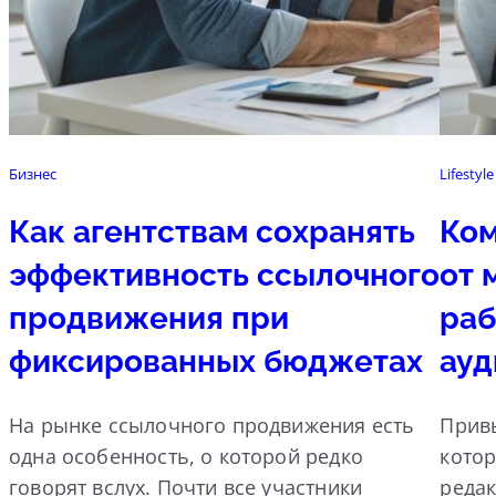
Бизнес
Lifestyle
Как агентствам сохранять
Ком
эффективность ссылочного
от 
продвижения при
раб
фиксированных бюджетах
ауд
На рынке ссылочного продвижения есть
Прив
одна особенность, о которой редко
котор
говорят вслух. Почти все участники
реда