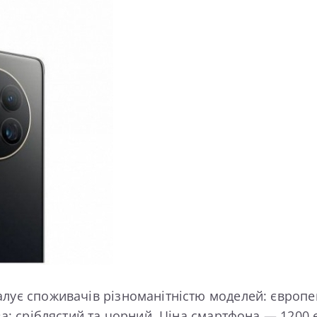
алує споживачів різноманітністю моделей: європе
два: сріблястий та чорний. Ціна смартфона — 1200