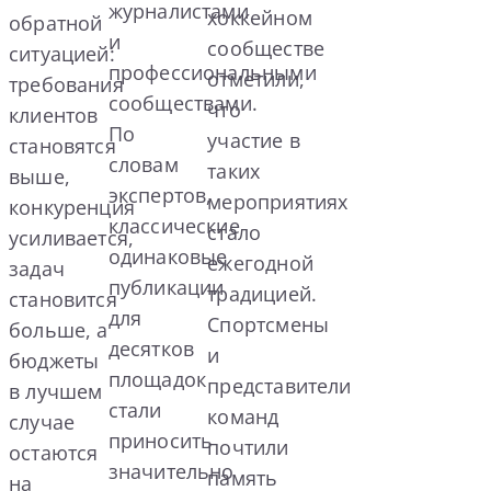
журналистами
хоккейном
обратной
и
сообществе
ситуацией:
профессиональными
отметили,
требования
сообществами.
что
клиентов
По
участие в
становятся
словам
таких
выше,
экспертов,
мероприятиях
конкуренция
классические
стало
усиливается,
одинаковые
ежегодной
задач
публикации
традицией.
становится
для
Спортсмены
больше, а
десятков
и
бюджеты
площадок
представители
в лучшем
стали
команд
случае
приносить
почтили
остаются
значительно
память
на