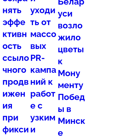
Белар
нять
уходи
уси
эффе
ть от
возло
ктивн
массо
жило
ость
вых
цветы
ссыло
PR-
к
чного
кампа
Мону
продв
ний к
менту
ижен
работ
Побед
ия
е с
ы в
при
узким
Минск
фикси
и
е