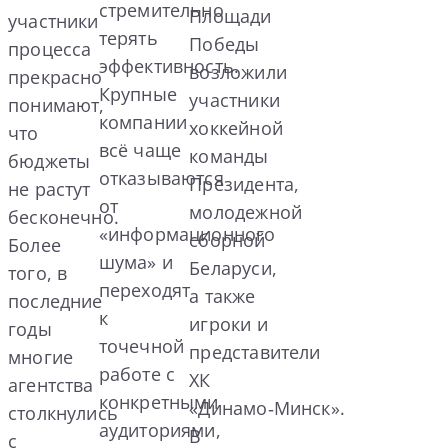
стремительно
Площади
участники
терять
Победы
процесса
эффективность.
возложили
прекрасно
Крупные
участники
понимают,
компании
хоккейной
что
всё чаще
команды
бюджеты
отказываются
Президента,
не растут
от
молодежной
бесконечно.
«информационного
сборной
Более
шума» и
Беларуси,
того, в
переходят
а также
последние
к
игроки и
годы
точечной
представители
многие
работе с
ХК
агентства
конкретными
«Динамо‑Минск».
столкнулись
аудиториями,
В
с