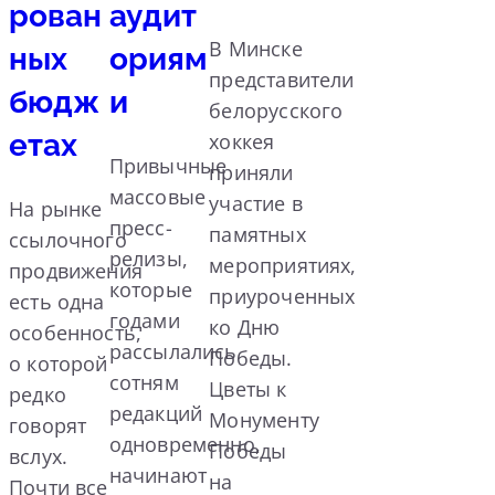
рован
аудит
В Минске
ных
ориям
представители
бюдж
и
белорусского
етах
хоккея
Привычные
приняли
массовые
участие в
На рынке
пресс-
памятных
ссылочного
релизы,
мероприятиях,
продвижения
которые
приуроченных
есть одна
годами
ко Дню
особенность,
рассылались
Победы.
о которой
сотням
Цветы к
редко
редакций
Монументу
говорят
одновременно,
Победы
вслух.
начинают
на
Почти все