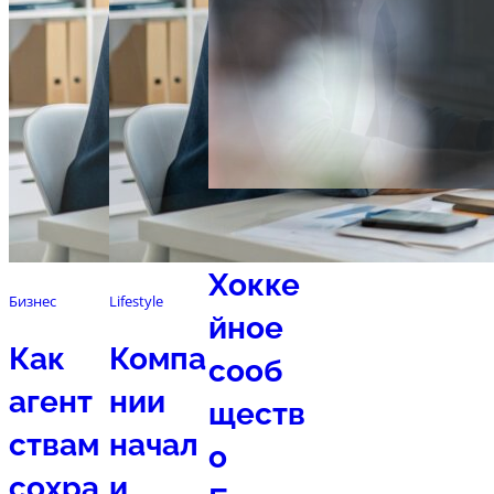
Спорт
Хокке
Бизнес
Lifestyle
йное
Как
Компа
сооб
агент
нии
ществ
ствам
начал
о
сохра
и