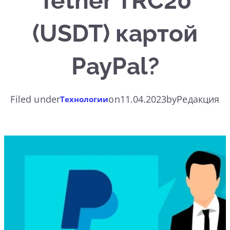
Tether TRC20
(USDT) картой
PayPal?
Filed under
on
11.04.2023
by
Редакция
Технологии