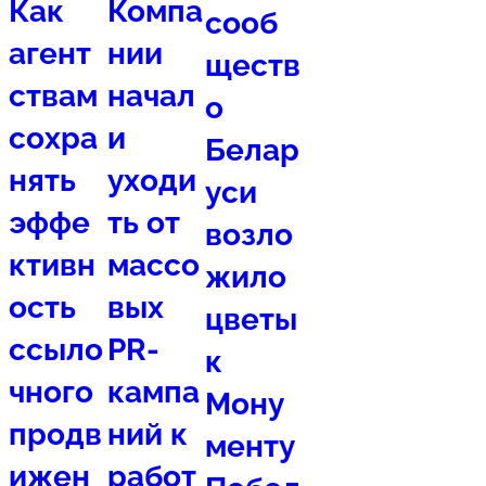
Как
Компа
сооб
агент
нии
ществ
ствам
начал
о
сохра
и
Белар
нять
уходи
уси
эффе
ть от
возло
ктивн
массо
жило
ость
вых
цветы
ссыло
PR-
к
чного
кампа
Мону
продв
ний к
менту
ижен
работ