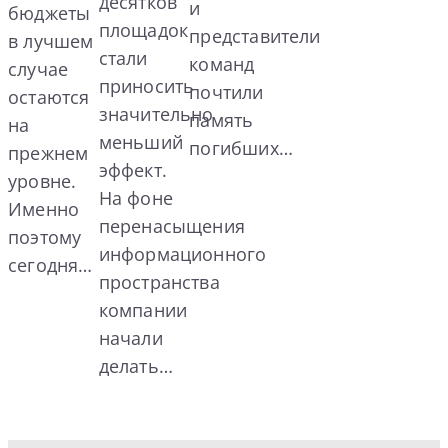
десятков
и
бюджеты
площадок
представители
в лучшем
стали
команд
случае
приносить
почтили
остаются
значительно
память
на
меньший
погибших…
прежнем
эффект.
уровне.
На фоне
Именно
перенасыщения
поэтому
информационного
сегодня…
пространства
компании
начали
делать…