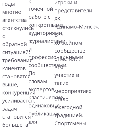
к
игроки и
годы
точечной
представители
многие
работе с
ХК
агентства
конкретными
«Динамо‑Минск».
столкнулись
аудиториями,
В
с
журналистами
хоккейном
обратной
и
сообществе
ситуацией:
профессиональными
отметили,
требования
сообществами.
что
клиентов
По
участие в
становятся
словам
таких
выше,
экспертов,
мероприятиях
конкуренция
классические
стало
усиливается,
одинаковые
ежегодной
задач
публикации
традицией.
становится
для
Спортсмены
больше, а