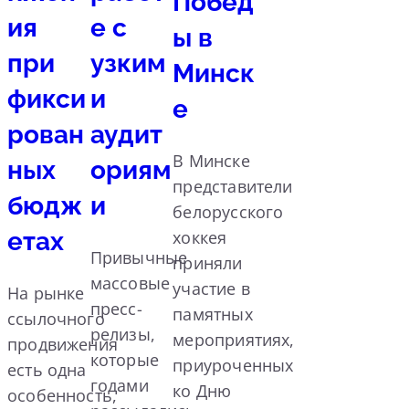
Побед
ия
е с
ы в
при
узким
Минск
фикси
и
е
рован
аудит
В Минске
ных
ориям
представители
бюдж
и
белорусского
етах
хоккея
Привычные
приняли
массовые
участие в
На рынке
пресс-
памятных
ссылочного
релизы,
мероприятиях,
продвижения
которые
приуроченных
есть одна
годами
ко Дню
особенность,