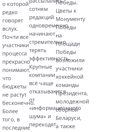
рассылались
Победы.
о которой
сотням
Цветы к
редко
редакций
Монументу
говорят
одновременно,
Победы
вслух.
начинают
на
Почти все
стремительно
Площади
участники
терять
Победы
процесса
эффективность.
возложили
прекрасно
Крупные
участники
понимают,
компании
хоккейной
что
всё чаще
команды
бюджеты
отказываются
Президента,
не растут
от
молодежной
бесконечно.
«информационного
сборной
Более
шума» и
Беларуси,
того, в
переходят
а также
последние