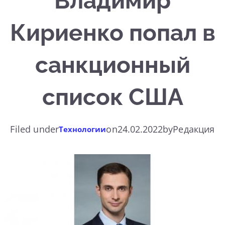
Владимир
Кириенко попал в
санкционный
список США
Filed under
on
24.02.2022
by
Редакция
Технологии