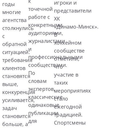
к
игроки и
годы
точечной
представители
многие
работе с
ХК
агентства
конкретными
«Динамо‑Минск».
столкнулись
аудиториями,
В
с
журналистами
хоккейном
обратной
и
сообществе
ситуацией:
профессиональными
отметили,
требования
сообществами.
что
клиентов
По
участие в
становятся
словам
таких
выше,
экспертов,
мероприятиях
конкуренция
классические
стало
усиливается,
одинаковые
ежегодной
задач
публикации
традицией.
становится
для
Спортсмены
больше, а