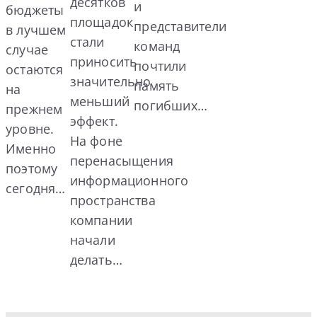
десятков
и
бюджеты
площадок
представители
в лучшем
стали
команд
случае
приносить
почтили
остаются
значительно
память
на
меньший
погибших…
прежнем
эффект.
уровне.
На фоне
Именно
перенасыщения
поэтому
информационного
сегодня…
пространства
компании
начали
делать…