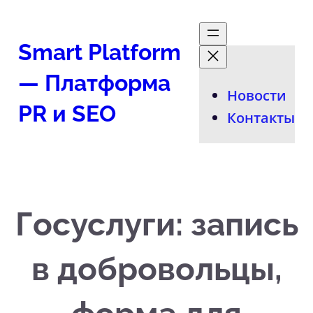
Перейти
к
Smart Platform
содержимому
— Платформа
Новости
PR и SEO
Контакты
Госуслуги: запись
в добровольцы,