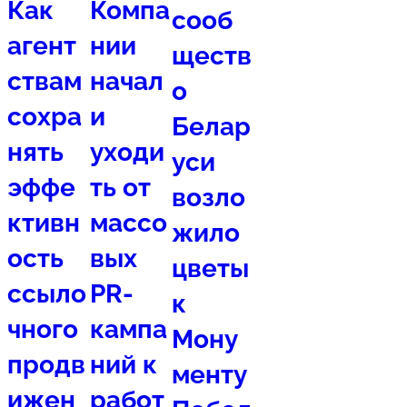
Как
Компа
сооб
агент
нии
ществ
ствам
начал
о
сохра
и
Белар
нять
уходи
уси
эффе
ть от
возло
ктивн
массо
жило
ость
вых
цветы
ссыло
PR-
к
чного
кампа
Мону
продв
ний к
менту
ижен
работ