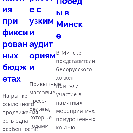
Побед
ия
е с
ы в
при
узким
Минск
фикси
и
е
рован
аудит
В Минске
ных
ориям
представители
бюдж
и
белорусского
етах
хоккея
Привычные
приняли
массовые
участие в
На рынке
пресс-
памятных
ссылочного
релизы,
мероприятиях,
продвижения
которые
приуроченных
есть одна
годами
ко Дню
особенность,