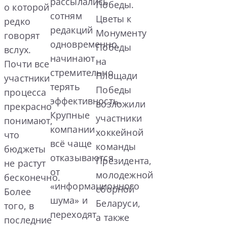
рассылались
Победы.
о которой
сотням
Цветы к
редко
редакций
Монументу
говорят
одновременно,
Победы
вслух.
начинают
на
Почти все
стремительно
Площади
участники
терять
Победы
процесса
эффективность.
возложили
прекрасно
Крупные
участники
понимают,
компании
хоккейной
что
всё чаще
команды
бюджеты
отказываются
Президента,
не растут
от
молодежной
бесконечно.
«информационного
сборной
Более
шума» и
Беларуси,
того, в
переходят
а также
последние