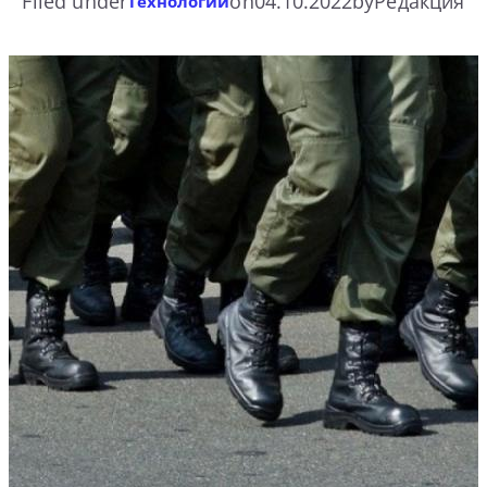
Filed under
on
04.10.2022
by
Редакция
Технологии