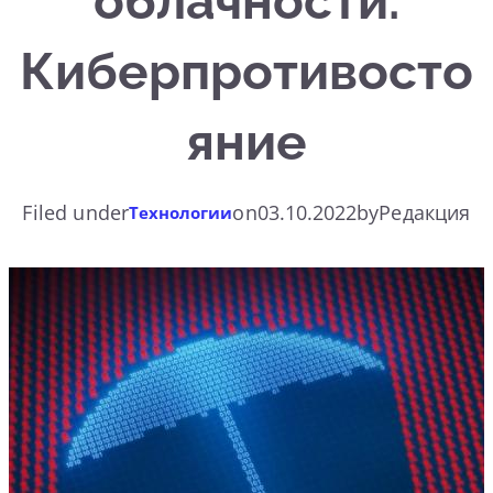
облачности.
Киберпротивосто
яние
Filed under
on
03.10.2022
by
Редакция
Технологии