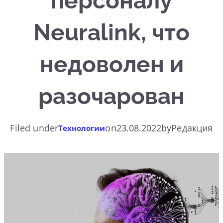
персоналу
Neuralink, что
недоволен и
разочарован
Filed under
on
23.08.2022
by
Редакция
Технологии