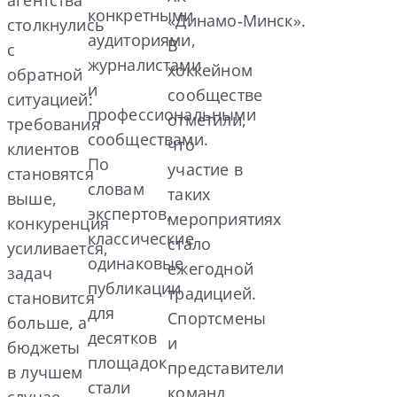
конкретными
«Динамо‑Минск».
столкнулись
аудиториями,
В
с
журналистами
хоккейном
обратной
и
сообществе
ситуацией:
профессиональными
отметили,
требования
сообществами.
что
клиентов
По
участие в
становятся
словам
таких
выше,
экспертов,
мероприятиях
конкуренция
классические
стало
усиливается,
одинаковые
ежегодной
задач
публикации
традицией.
становится
для
Спортсмены
больше, а
десятков
и
бюджеты
площадок
представители
в лучшем
стали
команд
случае