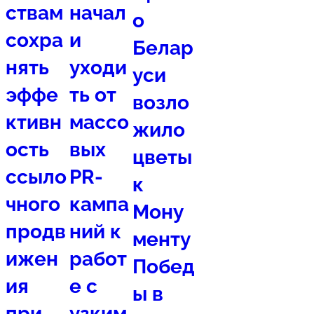
ствам
начал
о
сохра
и
Белар
нять
уходи
уси
эффе
ть от
возло
ктивн
массо
жило
ость
вых
цветы
ссыло
PR-
к
чного
кампа
Мону
продв
ний к
менту
ижен
работ
Побед
ия
е с
ы в
при
узким