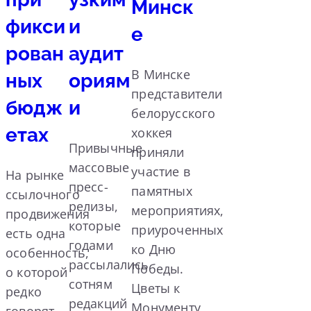
Минск
фикси
и
е
рован
аудит
В Минске
ных
ориям
представители
бюдж
и
белорусского
етах
хоккея
Привычные
приняли
массовые
участие в
На рынке
пресс-
памятных
ссылочного
релизы,
мероприятиях,
продвижения
которые
приуроченных
есть одна
годами
ко Дню
особенность,
рассылались
Победы.
о которой
сотням
Цветы к
редко
редакций
Монументу
говорят