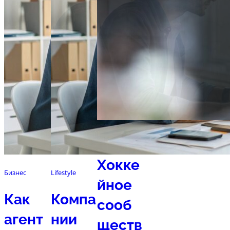
Спорт
Хокке
Бизнес
Lifestyle
йное
Как
Компа
сооб
агент
нии
ществ