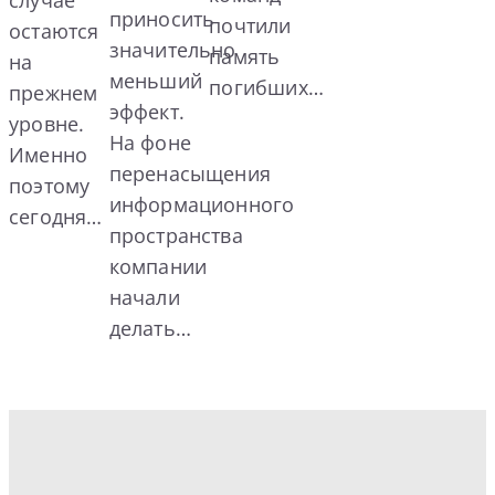
приносить
почтили
остаются
значительно
память
на
меньший
погибших…
прежнем
эффект.
уровне.
На фоне
Именно
перенасыщения
поэтому
информационного
сегодня…
пространства
компании
начали
делать…