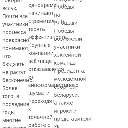
одновременно,
Победы
вслух.
начинают
на
Почти все
стремительно
Площади
участники
терять
Победы
процесса
эффективность.
возложили
прекрасно
Крупные
участники
понимают,
компании
хоккейной
что
всё чаще
команды
бюджеты
отказываются
Президента,
не растут
от
молодежной
бесконечно.
«информационного
сборной
Более
шума» и
Беларуси,
того, в
переходят
а также
последние
к
игроки и
годы
точечной
представители
многие
работе с
ХК
агентства