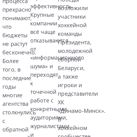
процесса
эффективность.
возложили
прекрасно
Крупные
участники
понимают,
компании
хоккейной
что
всё чаще
команды
бюджеты
отказываются
Президента,
не растут
от
молодежной
бесконечно.
«информационного
сборной
Более
шума» и
Беларуси,
того, в
переходят
а также
последние
к
игроки и
годы
точечной
представители
многие
работе с
ХК
агентства
конкретными
«Динамо‑Минск».
столкнулись
аудиториями,
В
с
журналистами
хоккейном
обратной
и
сообществе