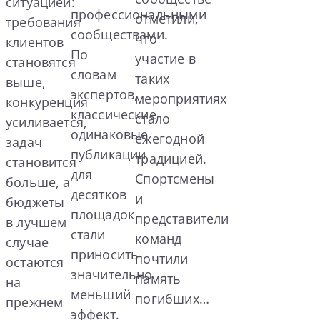
ситуацией:
профессиональными
отметили,
требования
сообществами.
что
клиентов
По
участие в
становятся
словам
таких
выше,
экспертов,
мероприятиях
конкуренция
классические
стало
усиливается,
одинаковые
ежегодной
задач
публикации
традицией.
становится
для
Спортсмены
больше, а
десятков
и
бюджеты
площадок
представители
в лучшем
стали
команд
случае
приносить
почтили
остаются
значительно
память
на
меньший
погибших…
прежнем
эффект.