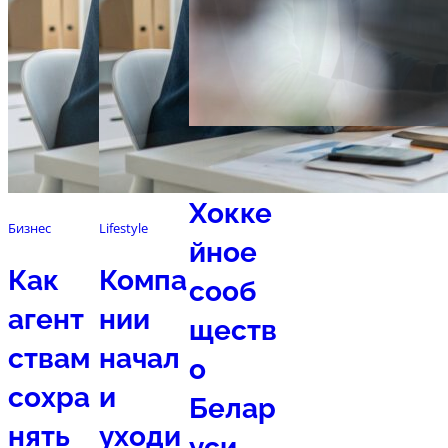
Спорт
Хокке
Бизнес
Lifestyle
йное
Как
Компа
сооб
агент
нии
ществ
ствам
начал
о
сохра
и
Белар
нять
уходи
уси