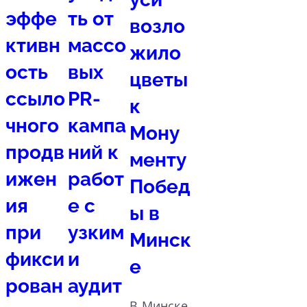
эффе
ть от
возло
ктивн
массо
жило
ость
вых
цветы
ссыло
PR-
к
чного
кампа
Мону
продв
ний к
менту
ижен
работ
Побед
ия
е с
ы в
при
узким
Минск
фикси
и
е
рован
аудит
В Минске