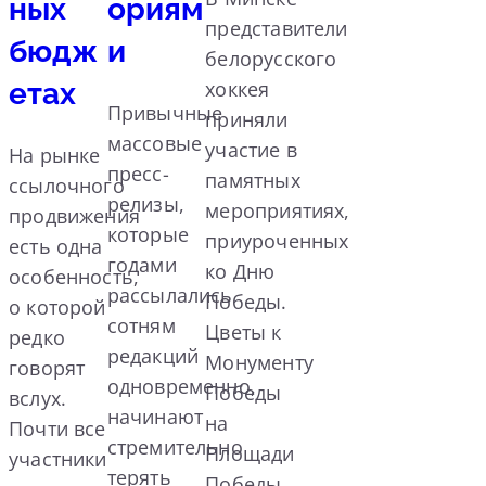
ных
ориям
представители
бюдж
и
белорусского
етах
хоккея
Привычные
приняли
массовые
участие в
На рынке
пресс-
памятных
ссылочного
релизы,
мероприятиях,
продвижения
которые
приуроченных
есть одна
годами
ко Дню
особенность,
рассылались
Победы.
о которой
сотням
Цветы к
редко
редакций
Монументу
говорят
одновременно,
Победы
вслух.
начинают
на
Почти все
стремительно
Площади
участники
терять
Победы