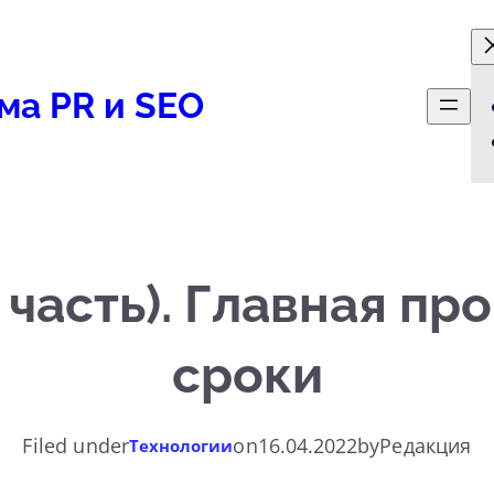
ма PR и SEO
II часть). Главная п
сроки
Filed under
on
16.04.2022
by
Редакция
Технологии