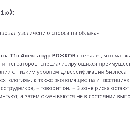
1»):
твовал увеличению спроса на облака».
ппы Т1»
Александр РОЖКОВ
отмечает, что марж
се интеграторов, специализирующихся преимущест
ии с низким уровнем диверсификации бизнеса, з
технологиям, а также экономящие на инвестиция
трудников, – говорит он. – В зоне риска остаютс
нгуют, а затем оказываются не в состоянии выпо