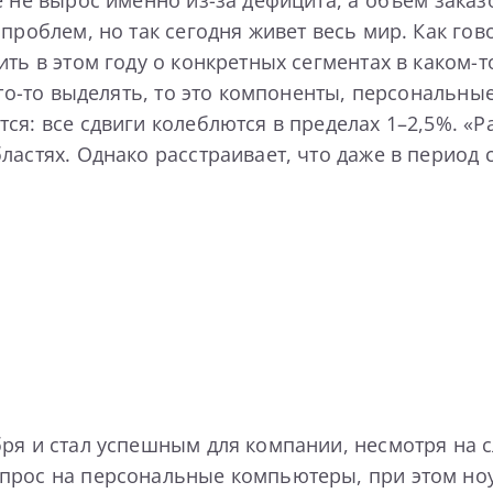
е не вырос именно из-за дефицита, а объем зака
проблем, но так сегодня живет весь мир. Как гов
ить в этом году о конкретных сегментах в каком-
что-то выделять, то это компоненты, персональные
ся: все сдвиги колеблются в пределах 1–2,5%. «Р
ластях. Однако расстраивает, что даже в период
ря и стал успешным для компании, несмотря на 
спрос на персональные компьютеры, при этом но