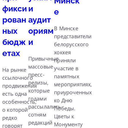
Минск
фикси
и
е
рован
аудит
В Минске
ных
ориям
представители
бюдж
и
белорусского
етах
хоккея
Привычные
приняли
массовые
участие в
На рынке
пресс-
памятных
ссылочного
релизы,
мероприятиях,
продвижения
которые
приуроченных
есть одна
годами
ко Дню
особенность,
рассылались
Победы.
о которой
сотням
Цветы к
редко
редакций
Монументу
говорят