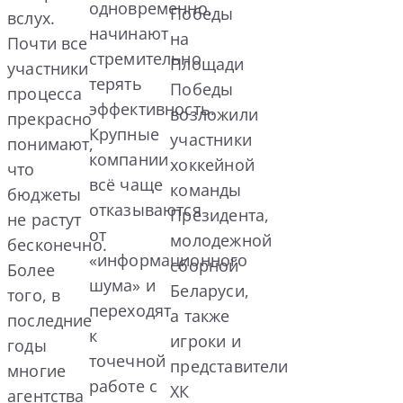
одновременно,
Победы
вслух.
начинают
на
Почти все
стремительно
Площади
участники
терять
Победы
процесса
эффективность.
возложили
прекрасно
Крупные
участники
понимают,
компании
хоккейной
что
всё чаще
команды
бюджеты
отказываются
Президента,
не растут
от
молодежной
бесконечно.
«информационного
сборной
Более
шума» и
Беларуси,
того, в
переходят
а также
последние
к
игроки и
годы
точечной
представители
многие
работе с
ХК
агентства