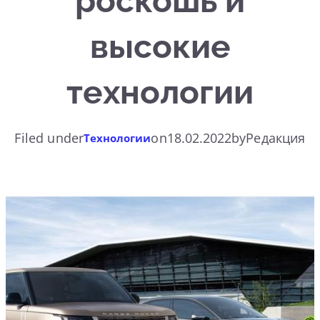
роскошь и
высокие
технологии
Filed under
on
18.02.2022
by
Редакция
Технологии