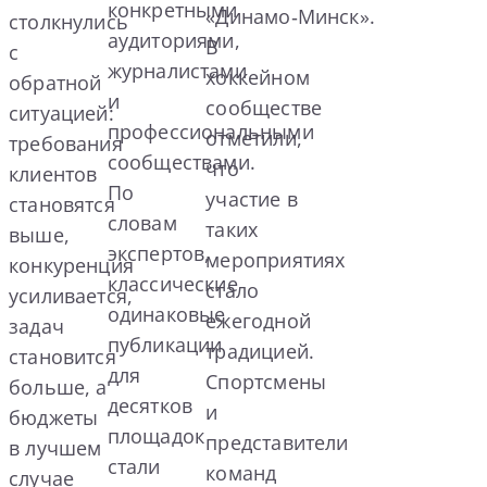
конкретными
«Динамо‑Минск».
столкнулись
аудиториями,
В
с
журналистами
хоккейном
обратной
и
сообществе
ситуацией:
профессиональными
отметили,
требования
сообществами.
что
клиентов
По
участие в
становятся
словам
таких
выше,
экспертов,
мероприятиях
конкуренция
классические
стало
усиливается,
одинаковые
ежегодной
задач
публикации
традицией.
становится
для
Спортсмены
больше, а
десятков
и
бюджеты
площадок
представители
в лучшем
стали
команд
случае