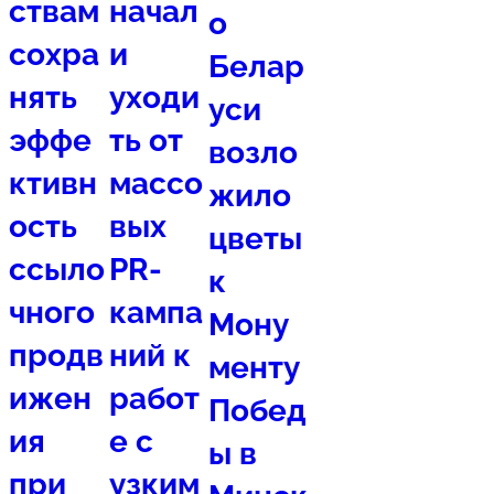
ствам
начал
о
сохра
и
Белар
нять
уходи
уси
эффе
ть от
возло
ктивн
массо
жило
ость
вых
цветы
ссыло
PR-
к
чного
кампа
Мону
продв
ний к
менту
ижен
работ
Побед
ия
е с
ы в
при
узким