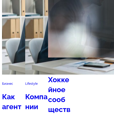
Спорт
Хокке
Бизнес
Lifestyle
йное
Как
Компа
сооб
агент
нии
ществ