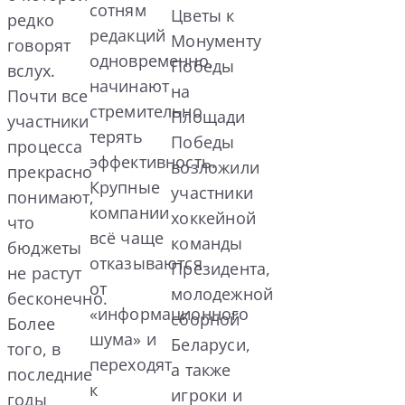
сотням
Цветы к
редко
редакций
Монументу
говорят
одновременно,
Победы
вслух.
начинают
на
Почти все
стремительно
Площади
участники
терять
Победы
процесса
эффективность.
возложили
прекрасно
Крупные
участники
понимают,
компании
хоккейной
что
всё чаще
команды
бюджеты
отказываются
Президента,
не растут
от
молодежной
бесконечно.
«информационного
сборной
Более
шума» и
Беларуси,
того, в
переходят
а также
последние
к
игроки и
годы