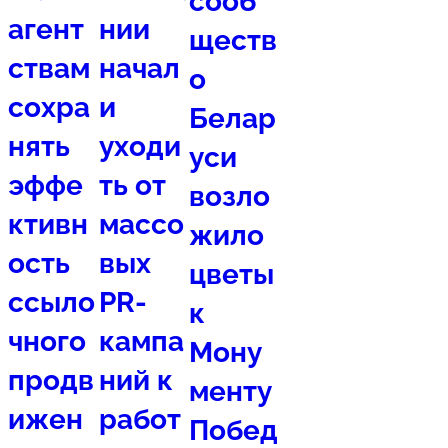
сооб
агент
нии
ществ
ствам
начал
о
сохра
и
Белар
нять
уходи
уси
эффе
ть от
возло
ктивн
массо
жило
ость
вых
цветы
ссыло
PR-
к
чного
кампа
Мону
продв
ний к
менту
ижен
работ
Побед