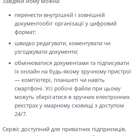
Завдяки йому можна:
перенести внутрішній і зовнішній
документообіг організації у цифровий
формат;
швидко редагувати, коментувати чи
узгоджувати документи;
обмінюватися документами та підписувати
їх онлайн на будь-якому зручному пристрої
— комп’ютері, планшеті чи навіть
смартфоні. Усі робочі файли при цьому
можуть зберігатися в зручних електронних
реєстрах у хмарному сховищі з доступом
24/7.
Сервіс доступний для приватних підприємців,