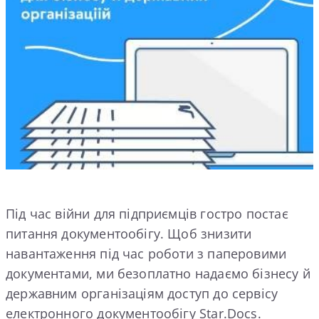
Під час війни для підприємців гостро постає
питання документообігу. Щоб знизити
навантаження під час роботи з паперовими
документами, ми безоплатно надаємо бізнесу й
державним організаціям доступ до сервісу
електронного документообігу Star.Docs.