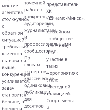
точечной
представители
многие
работе с
ХК
агентства
конкретными
«Динамо‑Минск».
столкнулись
аудиториями,
В
с
журналистами
хоккейном
обратной
и
сообществе
ситуацией:
профессиональными
отметили,
требования
сообществами.
что
клиентов
По
участие в
становятся
словам
таких
выше,
экспертов,
мероприятиях
конкуренция
классические
стало
усиливается,
одинаковые
ежегодной
задач
публикации
традицией.
становится
для
Спортсмены
больше, а
десятков
и
бюджеты