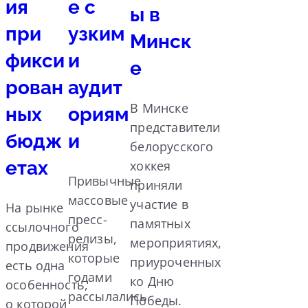
ия
е с
ы в
при
узким
Минск
фикси
и
е
рован
аудит
В Минске
ных
ориям
представители
бюдж
и
белорусского
етах
хоккея
Привычные
приняли
массовые
участие в
На рынке
пресс-
памятных
ссылочного
релизы,
мероприятиях,
продвижения
которые
приуроченных
есть одна
годами
ко Дню
особенность,
рассылались
Победы.
о которой