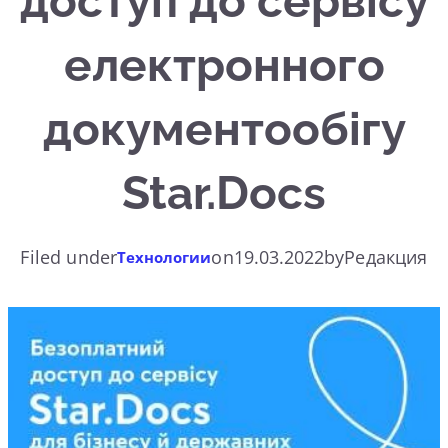
доступ до сервісу
електронного
документообігу
Star.Docs
Filed under
on
19.03.2022
by
Редакция
Технологии