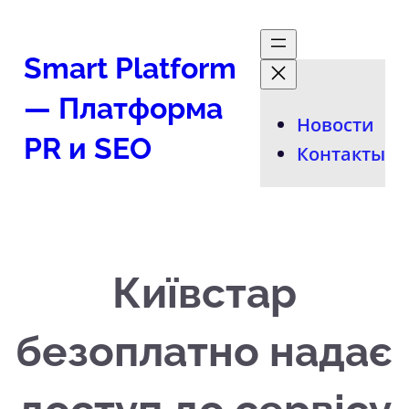
Перейти
к
Smart Platform
содержимому
— Платформа
Новости
PR и SEO
Контакты
Київстар
безоплатно надає