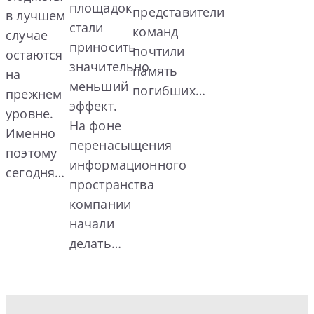
площадок
представители
в лучшем
стали
команд
случае
приносить
почтили
остаются
значительно
память
на
меньший
погибших…
прежнем
эффект.
уровне.
На фоне
Именно
перенасыщения
поэтому
информационного
сегодня…
пространства
компании
начали
делать…