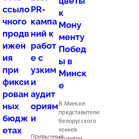
цветы
ссыло
PR-
к
чного
кампа
Мону
продв
ний к
менту
ижен
работ
Побед
ия
е с
ы в
при
узким
Минск
фикси
и
е
рован
аудит
В Минске
ных
ориям
представители
бюдж
и
белорусского
етах
хоккея
Привычные
приняли