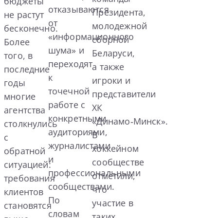
бюджеты
отказываются
Президента,
не растут
от
молодежной
бесконечно.
«информационного
сборной
Более
шума» и
Беларуси,
того, в
переходят
а также
последние
к
игроки и
годы
точечной
представители
многие
работе с
ХК
агентства
конкретными
«Динамо‑Минск».
столкнулись
аудиториями,
В
с
журналистами
хоккейном
обратной
и
сообществе
ситуацией:
профессиональными
отметили,
требования
сообществами.
что
клиентов
По
участие в
становятся
словам
таких