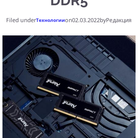
DDR5
Filed under
on
02.03.2022
by
Редакция
Технологии