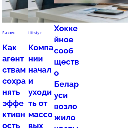
Спорт
Хокке
Бизнес
Lifestyle
йное
Как
Компа
сооб
агент
нии
ществ
ствам
начал
о
сохра
и
Белар
нять
уходи
уси
эффе
ть от
возло
ктивн
массо
жило
ость
вых