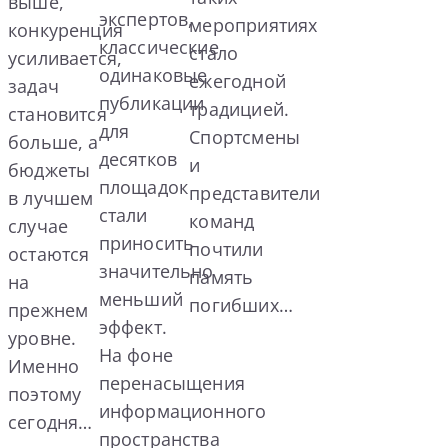
выше,
экспертов,
мероприятиях
конкуренция
классические
стало
усиливается,
одинаковые
ежегодной
задач
публикации
традицией.
становится
для
Спортсмены
больше, а
десятков
и
бюджеты
площадок
представители
в лучшем
стали
команд
случае
приносить
почтили
остаются
значительно
память
на
меньший
погибших…
прежнем
эффект.
уровне.
На фоне
Именно
перенасыщения
поэтому
информационного
сегодня…
пространства