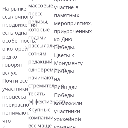
массовые
участие в
На рынке
пресс-
памятных
ссылочного
релизы,
мероприятиях,
продвижения
которые
приуроченных
есть одна
годами
ко Дню
особенность,
рассылались
Победы.
о которой
сотням
Цветы к
редко
редакций
Монументу
говорят
одновременно,
Победы
вслух.
начинают
на
Почти все
стремительно
Площади
участники
терять
Победы
процесса
эффективность.
возложили
прекрасно
Крупные
участники
понимают,
компании
хоккейной
что
всё чаще
команды