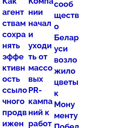
Как
Компа
сооб
агент
нии
ществ
ствам
начал
о
сохра
и
Белар
нять
уходи
уси
эффе
ть от
возло
ктивн
массо
жило
ость
вых
цветы
ссыло
PR-
к
чного
кампа
Мону
продв
ний к
менту
ижен
работ
Побед