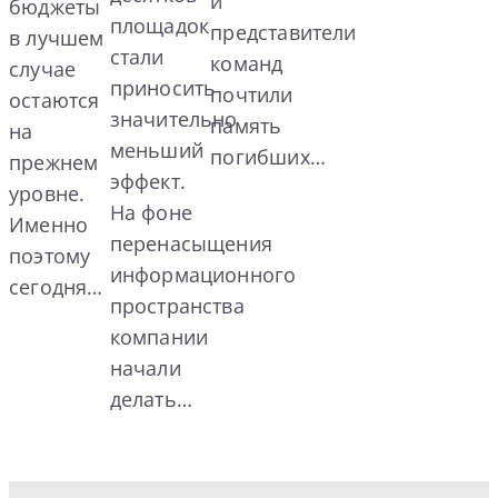
и
бюджеты
площадок
представители
в лучшем
стали
команд
случае
приносить
почтили
остаются
значительно
память
на
меньший
погибших…
прежнем
эффект.
уровне.
На фоне
Именно
перенасыщения
поэтому
информационного
сегодня…
пространства
компании
начали
делать…