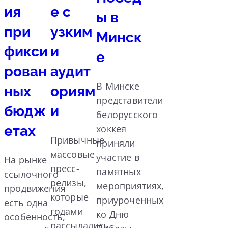
ия
е с
ы в
при
узким
Минск
фикси
и
е
рован
аудит
В Минске
ных
ориям
представители
бюдж
и
белорусского
етах
хоккея
Привычные
приняли
массовые
участие в
На рынке
пресс-
памятных
ссылочного
релизы,
мероприятиях,
продвижения
которые
приуроченных
есть одна
годами
ко Дню
особенность,
рассылались