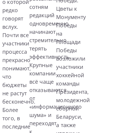
Победы.
о которой
сотням
Цветы к
редко
редакций
Монументу
говорят
одновременно,
Победы
вслух.
начинают
на
Почти все
стремительно
Площади
участники
терять
Победы
процесса
эффективность.
возложили
прекрасно
Крупные
участники
понимают,
компании
хоккейной
что
всё чаще
команды
бюджеты
отказываются
Президента,
не растут
от
молодежной
бесконечно.
«информационного
сборной
Более
шума» и
Беларуси,
того, в
переходят
а также
последние
к