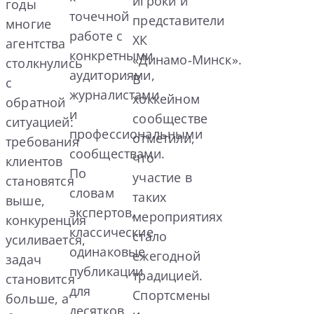
игроки и
годы
точечной
представители
многие
работе с
ХК
агентства
конкретными
«Динамо‑Минск».
столкнулись
аудиториями,
В
с
журналистами
хоккейном
обратной
и
сообществе
ситуацией:
профессиональными
отметили,
требования
сообществами.
что
клиентов
По
участие в
становятся
словам
таких
выше,
экспертов,
мероприятиях
конкуренция
классические
стало
усиливается,
одинаковые
ежегодной
задач
публикации
традицией.
становится
для
Спортсмены
больше, а
десятков