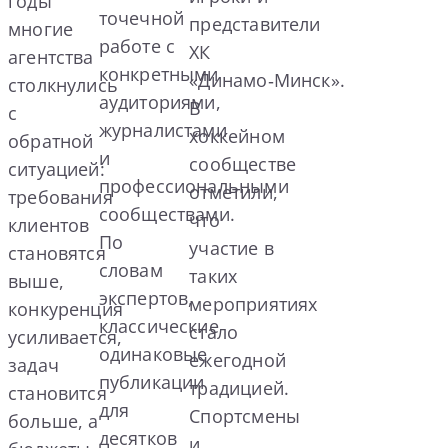
годы
точечной
представители
многие
работе с
ХК
агентства
конкретными
«Динамо‑Минск».
столкнулись
аудиториями,
В
с
журналистами
хоккейном
обратной
и
сообществе
ситуацией:
профессиональными
отметили,
требования
сообществами.
что
клиентов
По
участие в
становятся
словам
таких
выше,
экспертов,
мероприятиях
конкуренция
классические
стало
усиливается,
одинаковые
ежегодной
задач
публикации
традицией.
становится
для
Спортсмены
больше, а
десятков
и