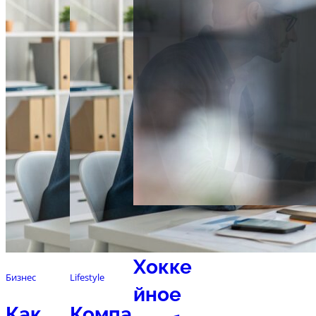
Спорт
Хокке
Бизнес
Lifestyle
йное
Как
Компа