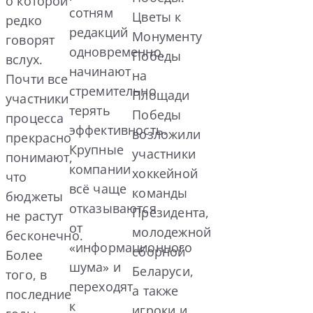
о которой
сотням
Цветы к
редко
редакций
Монументу
говорят
одновременно,
Победы
вслух.
начинают
на
Почти все
стремительно
Площади
участники
терять
Победы
процесса
эффективность.
возложили
прекрасно
Крупные
участники
понимают,
компании
хоккейной
что
всё чаще
команды
бюджеты
отказываются
Президента,
не растут
от
молодежной
бесконечно.
«информационного
сборной
Более
шума» и
Беларуси,
того, в
переходят
а также
последние
к
игроки и