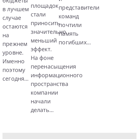
бюджеты
площадок
представители
в лучшем
стали
команд
случае
приносить
почтили
остаются
значительно
память
на
меньший
погибших…
прежнем
эффект.
уровне.
На фоне
Именно
перенасыщения
поэтому
информационного
сегодня…
пространства
компании
начали
делать…