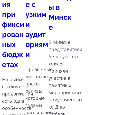
ия
е с
ы в
при
узким
Минск
фикси
и
е
рован
аудит
В Минске
ных
ориям
представители
бюдж
и
белорусского
етах
хоккея
Привычные
приняли
массовые
участие в
На рынке
пресс-
памятных
ссылочного
релизы,
мероприятиях,
продвижения
которые
приуроченных
есть одна
годами
ко Дню
особенность,
рассылались
Победы.