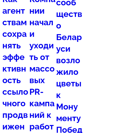
сооб
агент
нии
ществ
ствам
начал
о
сохра
и
Белар
нять
уходи
уси
эффе
ть от
возло
ктивн
массо
жило
ость
вых
цветы
ссыло
PR-
к
чного
кампа
Мону
продв
ний к
менту
ижен
работ
Побед