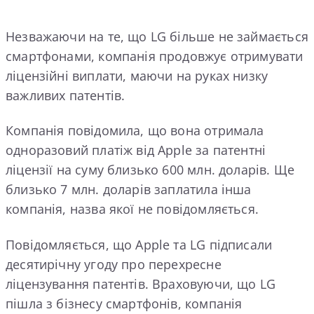
Незважаючи на те, що LG більше не займається
смартфонами, компанія продовжує отримувати
ліцензійні виплати, маючи на руках низку
важливих патентів.
Компанія повідомила, що вона отримала
одноразовий платіж від Apple за патентні
ліцензії на суму близько 600 млн. доларів. Ще
близько 7 млн. доларів заплатила інша
компанія, назва якої не повідомляється.
Повідомляється, що Apple та LG підписали
десятирічну угоду про перехресне
ліцензування патентів. Враховуючи, що LG
пішла з бізнесу смартфонів, компанія