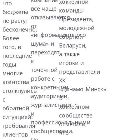
хоккейной
что
всё чаще
команды
бюджеты
отказываются
Президента,
не растут
от
молодежной
бесконечно.
«информационного
сборной
Более
шума» и
Беларуси,
того, в
переходят
а также
последние
к
игроки и
годы
точечной
представители
многие
работе с
ХК
агентства
конкретными
«Динамо‑Минск».
столкнулись
аудиториями,
В
с
журналистами
хоккейном
обратной
и
сообществе
ситуацией:
профессиональными
отметили,
требования
сообществами.
что
клиентов
По