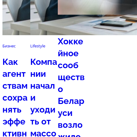
Спорт
Хокке
Бизнес
Lifestyle
йное
Как
Компа
сооб
агент
нии
ществ
ствам
начал
о
сохра
и
Белар
нять
уходи
уси
эффе
ть от
возло
ктивн
массо
жило