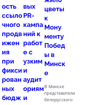
ость
вых
цветы
ссыло
PR-
к
чного
кампа
Мону
продв
ний к
менту
ижен
работ
Побед
ия
е с
ы в
при
узким
Минск
фикси
и
е
рован
аудит
В Минске
ных
ориям
представители
бюдж
и
белорусского