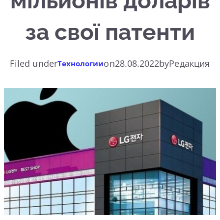
мільйонів доларів
за свої патенти
Filed under
on
28.08.2022
by
Редакция
Технологии