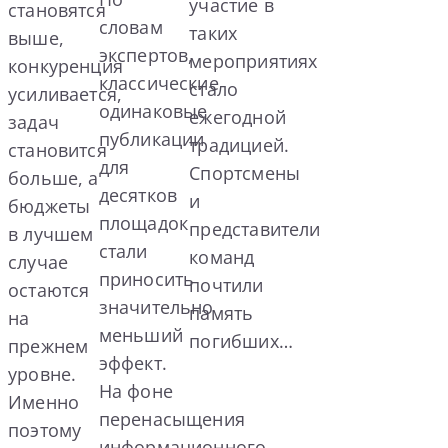
участие в
становятся
словам
таких
выше,
экспертов,
мероприятиях
конкуренция
классические
стало
усиливается,
одинаковые
ежегодной
задач
публикации
традицией.
становится
для
Спортсмены
больше, а
десятков
и
бюджеты
площадок
представители
в лучшем
стали
команд
случае
приносить
почтили
остаются
значительно
память
на
меньший
погибших…
прежнем
эффект.
уровне.
На фоне
Именно
перенасыщения
поэтому
информационного