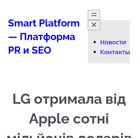
Перейти
к
Smart Platform
содержимому
— Платформа
Новости
PR и SEO
Контакты
LG отримала від
Apple сотні