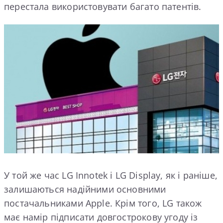
перестала використовувати багато патентів.
У той же час LG Innotek і LG Display, як і раніше,
залишаються надійними основними
постачальниками Apple. Крім того, LG також
має намір підписати довгострокову угоду із