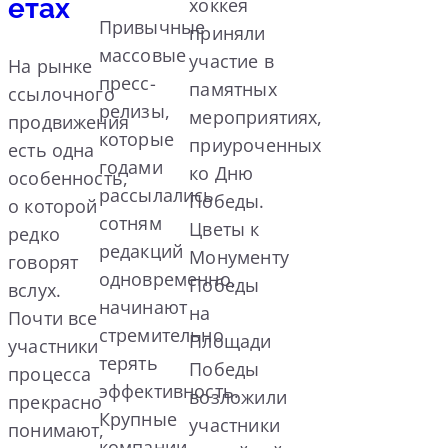
етах
хоккея
Привычные
приняли
массовые
участие в
На рынке
пресс-
памятных
ссылочного
релизы,
мероприятиях,
продвижения
которые
приуроченных
есть одна
годами
ко Дню
особенность,
рассылались
Победы.
о которой
сотням
Цветы к
редко
редакций
Монументу
говорят
одновременно,
Победы
вслух.
начинают
на
Почти все
стремительно
Площади
участники
терять
Победы
процесса
эффективность.
возложили
прекрасно
Крупные
участники
понимают,
компании