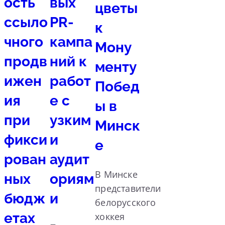
ость
вых
цветы
ссыло
PR-
к
чного
кампа
Мону
продв
ний к
менту
ижен
работ
Побед
ия
е с
ы в
при
узким
Минск
фикси
и
е
рован
аудит
В Минске
ных
ориям
представители
бюдж
и
белорусского
етах
хоккея