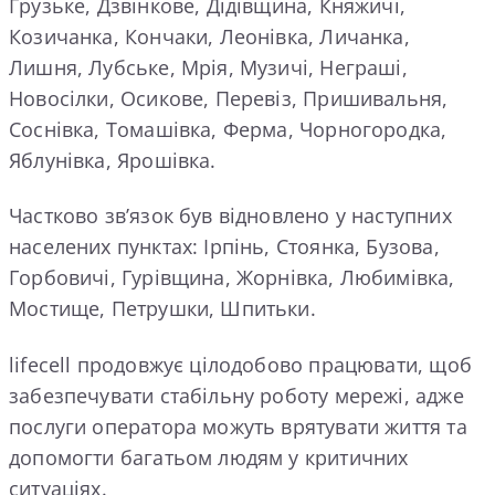
Грузьке, Дзвінкове, Дідівщина, Княжичі,
Козичанка, Кончаки, Леонівка, Личанка,
Лишня, Лубське, Мрія, Музичі, Неграші,
Новосілки, Осикове, Перевіз, Пришивальня,
Соснівка, Томашівка, Ферма, Чорногородка,
Яблунівка, Ярошівка.
Частково зв’язок був відновлено у наступних
населених пунктах: Ірпінь, Стоянка, Бузова,
Горбовичі, Гурівщина, Жорнівка, Любимівка,
Мостище, Петрушки, Шпитьки.
lifecell продовжує цілодобово працювати, щоб
забезпечувати стабільну роботу мережі, адже
послуги оператора можуть врятувати життя та
допомогти багатьом людям у критичних
ситуаціях.