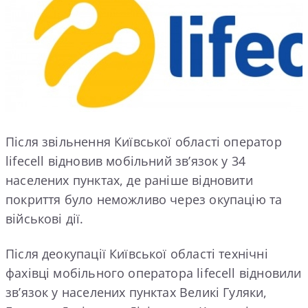
Після звільнення Київської області оператор
lifecell відновив мобільний зв’язок у 34
населених пунктах, де раніше відновити
покриття було неможливо через окупацію та
військові дії.
Після деокупації Київської області технічні
фахівці мобільного оператора lifecell відновили
зв’язок у населених пунктах Великі Гуляки,