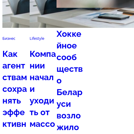
Спорт
Хокке
Бизнес
Lifestyle
йное
Как
Компа
сооб
агент
нии
ществ
ствам
начал
о
сохра
и
Белар
нять
уходи
уси
эффе
ть от
возло
ктивн
массо
жило