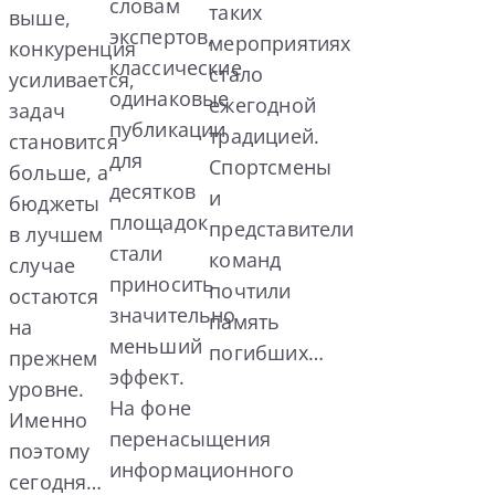
словам
таких
выше,
экспертов,
мероприятиях
конкуренция
классические
стало
усиливается,
одинаковые
ежегодной
задач
публикации
традицией.
становится
для
Спортсмены
больше, а
десятков
и
бюджеты
площадок
представители
в лучшем
стали
команд
случае
приносить
почтили
остаются
значительно
память
на
меньший
погибших…
прежнем
эффект.
уровне.
На фоне
Именно
перенасыщения
поэтому
информационного
сегодня…