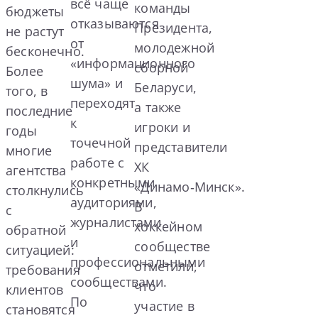
всё чаще
команды
бюджеты
отказываются
Президента,
не растут
от
молодежной
бесконечно.
«информационного
сборной
Более
шума» и
Беларуси,
того, в
переходят
а также
последние
к
игроки и
годы
точечной
представители
многие
работе с
ХК
агентства
конкретными
«Динамо‑Минск».
столкнулись
аудиториями,
В
с
журналистами
хоккейном
обратной
и
сообществе
ситуацией:
профессиональными
отметили,
требования
сообществами.
что
клиентов
По
участие в
становятся