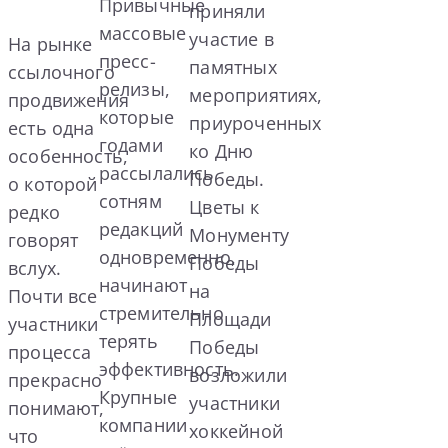
Привычные
приняли
массовые
участие в
На рынке
пресс-
памятных
ссылочного
релизы,
мероприятиях,
продвижения
которые
приуроченных
есть одна
годами
ко Дню
особенность,
рассылались
Победы.
о которой
сотням
Цветы к
редко
редакций
Монументу
говорят
одновременно,
Победы
вслух.
начинают
на
Почти все
стремительно
Площади
участники
терять
Победы
процесса
эффективность.
возложили
прекрасно
Крупные
участники
понимают,
компании
хоккейной
что