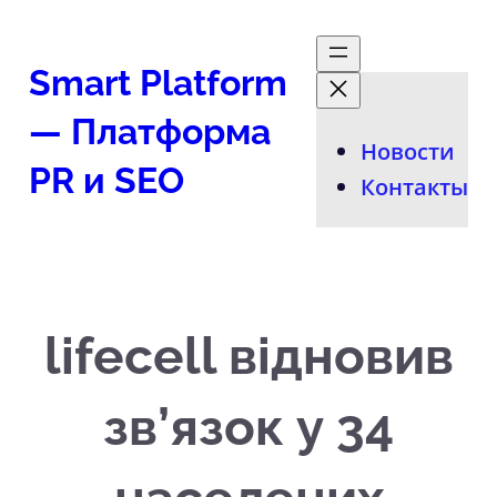
Перейти
к
Smart Platform
содержимому
— Платформа
Новости
PR и SEO
Контакты
lifecell відновив
зв’язок у 34