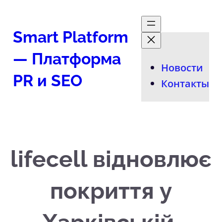
Перейти
к
Smart Platform
содержимому
— Платформа
Новости
PR и SEO
Контакты
lifecell відновлює
покриття у