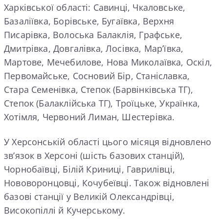
Харківської області: Савинці, Чкаловське,
Базаліївка, Борівське, Бугаївка, Верхня
Писарівка, Волоська Балаклія, Графське,
Дмитрівка, Довгалівка, Лосівка, Мар’ївка,
Мартове, Мечебилове, Нова Миколаївка, Оскіл,
Первомайське, Сосновий Бір, Станіславка,
Стара Семенівка, Степок (Барвінківська ТГ),
Степок (Балаклійська ТГ), Троїцьке, Українка,
Хотімля, Червоний Лиман, Шестерівка.
У Херсонській області цього місяця відновлено
зв’язок в Херсоні (шість базових станцій),
Чорнобаївці, Білій Криниці, Гаврилівці,
Нововоронцовці, Кочубеївці. Також відновлені
базові станції у Великій Олександрівці,
Високопіллі й Кучерському.