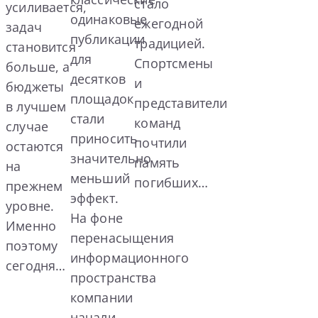
стало
усиливается,
одинаковые
ежегодной
задач
публикации
традицией.
становится
для
Спортсмены
больше, а
десятков
и
бюджеты
площадок
представители
в лучшем
стали
команд
случае
приносить
почтили
остаются
значительно
память
на
меньший
погибших…
прежнем
эффект.
уровне.
На фоне
Именно
перенасыщения
поэтому
информационного
сегодня…
пространства
компании
начали