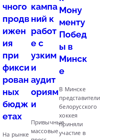
чного
кампа
Мону
продв
ний к
менту
ижен
работ
Побед
ия
е с
ы в
при
узким
Минск
фикси
и
е
рован
аудит
В Минске
ных
ориям
представители
бюдж
и
белорусского
етах
хоккея
Привычные
приняли
массовые
участие в
На рынке
пресс-