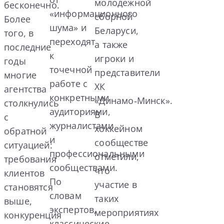
молодежной
бесконечно.
«информационного
сборной
Более
шума» и
Беларуси,
того, в
переходят
а также
последние
к
игроки и
годы
точечной
представители
многие
работе с
ХК
агентства
конкретными
«Динамо‑Минск».
столкнулись
аудиториями,
В
с
журналистами
хоккейном
обратной
и
сообществе
ситуацией:
профессиональными
отметили,
требования
сообществами.
что
клиентов
По
участие в
становятся
словам
таких
выше,
экспертов,
мероприятиях
конкуренция
классические