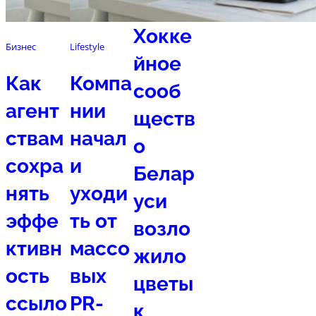
Хокке
Бизнес
Lifestyle
йное
Как
Компа
сооб
агент
нии
ществ
ствам
начал
о
сохра
и
Белар
нять
уходи
уси
эффе
ть от
возло
ктивн
массо
жило
ость
вых
цветы
ссыло
PR-
к