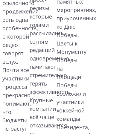
памятных
ссылочного
релизы,
мероприятиях,
продвижения
которые
приуроченных
есть одна
годами
ко Дню
особенность,
рассылались
Победы.
о которой
сотням
Цветы к
редко
редакций
Монументу
говорят
одновременно,
Победы
вслух.
начинают
на
Почти все
стремительно
Площади
участники
терять
Победы
процесса
эффективность.
возложили
прекрасно
Крупные
участники
понимают,
компании
хоккейной
что
всё чаще
команды
бюджеты
отказываются
Президента,
не растут
от