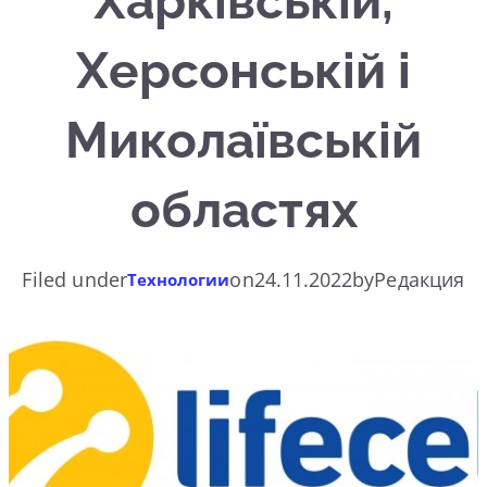
Харківській,
Херсонській і
Миколаївській
областях
Filed under
on
24.11.2022
by
Редакция
Технологии