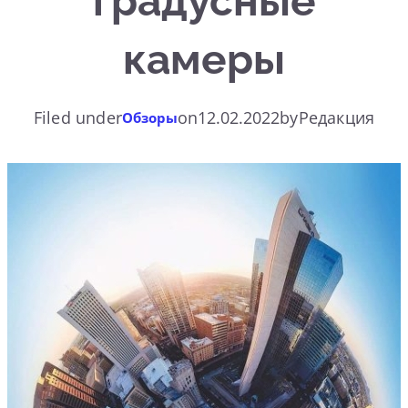
градусные
камеры
Filed under
on
12.02.2022
by
Редакция
Обзоры