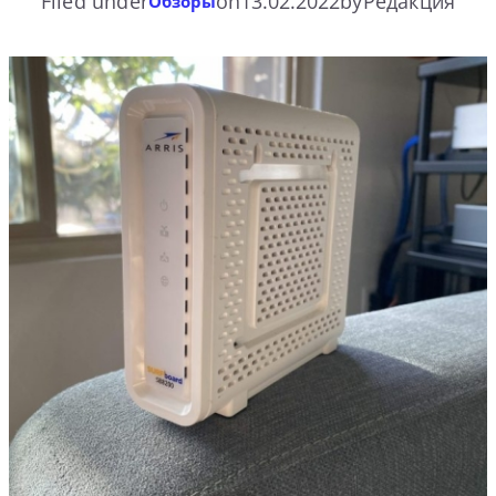
Filed under
on
13.02.2022
by
Редакция
Обзоры