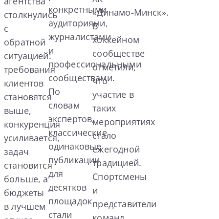
агентства
конкретными
«Динамо‑Минск».
столкнулись
аудиториями,
В
с
журналистами
хоккейном
обратной
и
сообществе
ситуацией:
профессиональными
отметили,
требования
сообществами.
что
клиентов
По
участие в
становятся
словам
таких
выше,
экспертов,
мероприятиях
конкуренция
классические
стало
усиливается,
одинаковые
ежегодной
задач
публикации
традицией.
становится
для
Спортсмены
больше, а
десятков
и
бюджеты
площадок
представители
в лучшем
стали
команд