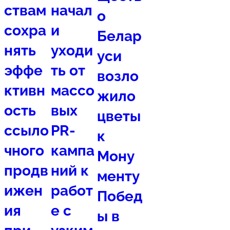
ствам
начал
о
сохра
и
Белар
нять
уходи
уси
эффе
ть от
возло
ктивн
массо
жило
ость
вых
цветы
ссыло
PR-
к
чного
кампа
Мону
продв
ний к
менту
ижен
работ
Побед
ия
е с
ы в