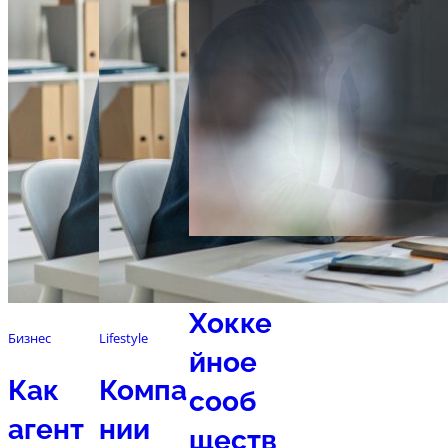
Спорт
Хокке
Бизнес
Lifestyle
йное
Как
Компа
сооб
агент
нии
ществ