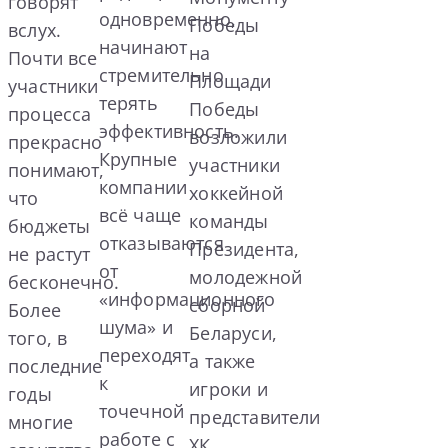
говорят
одновременно,
Победы
вслух.
начинают
на
Почти все
стремительно
Площади
участники
терять
Победы
процесса
эффективность.
возложили
прекрасно
Крупные
участники
понимают,
компании
хоккейной
что
всё чаще
команды
бюджеты
отказываются
Президента,
не растут
от
молодежной
бесконечно.
«информационного
сборной
Более
шума» и
Беларуси,
того, в
переходят
а также
последние
к
игроки и
годы
точечной
представители
многие
работе с
ХК