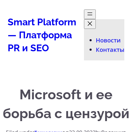
Перейти
к
Smart Platform
содержимому
— Платформа
Новости
PR и SEO
Контакты
Microsoft и ее
борьба с цензурой