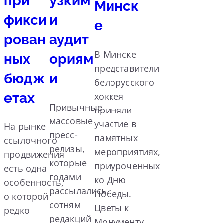
при
узким
Минск
фикси
и
е
рован
аудит
В Минске
ных
ориям
представители
бюдж
и
белорусского
етах
хоккея
Привычные
приняли
массовые
участие в
На рынке
пресс-
памятных
ссылочного
релизы,
мероприятиях,
продвижения
которые
приуроченных
есть одна
годами
ко Дню
особенность,
рассылались
Победы.
о которой
сотням
Цветы к
редко
редакций
Монументу