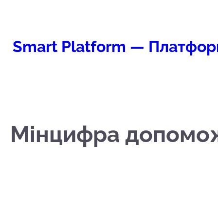
Перейти
к
содержимому
Smart Platform — Платфор
Мінцифра допоможе