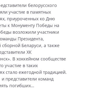
едставители белорусского
яли участие в памятных
ях, приуроченных ко Дню
еты к Монументу Победы на
беды возложили участники
команды Президента,
 сборной Беларуси, а также
едставители ХК
нск». В хоккейном сообществе
то участие в таких
ях стало ежегодной традицией.
 и представители команд
мять погибших…