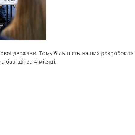
рової держави. Тому більшість наших розробок та 
 базі Дії за 4 місяці.