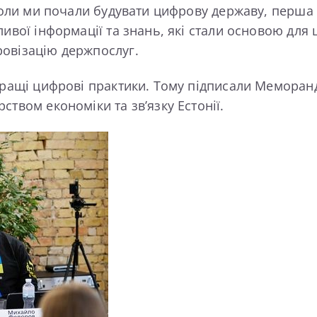
Коли ми почали будувати цифрову державу, перша к
ливої інформації та знань, які стали основою для
ровізацію держпослуг.
йкращі цифрові практики. Тому підписали Меморан
твом економіки та зв’язку Естонії.