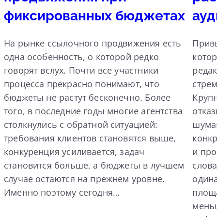
фиксированных бюджетах
ауд
На рынке ссылочного продвижения есть
Прив
одна особенность, о которой редко
котор
говорят вслух. Почти все участники
реда
процесса прекрасно понимают, что
стрем
бюджеты не растут бесконечно. Более
Круп
того, в последние годы многие агентства
отка
столкнулись с обратной ситуацией:
шума»
требования клиентов становятся выше,
конк
конкуренция усиливается, задач
и пр
становится больше, а бюджеты в лучшем
слова
случае остаются на прежнем уровне.
одина
Именно поэтому сегодня…
площа
мень