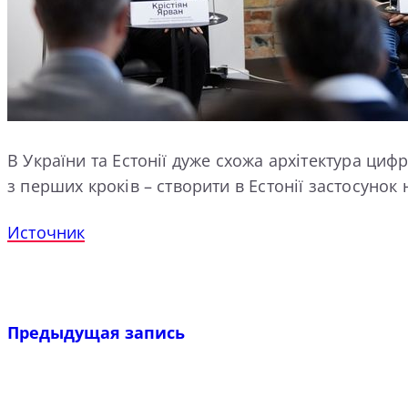
В України та Естонії дуже схожа архітектура циф
з перших кроків – створити в Естонії застосунок на
Источник
Предыдущая запись