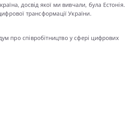
раїна, досвід якої ми вивчали, була Естонія.
 цифрової трансформації України.
дум про співробітництво у сфері цифрових