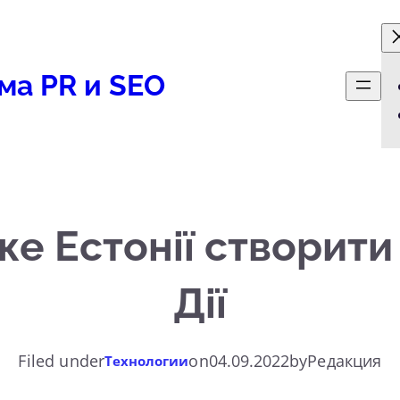
ма PR и SEO
 Естонії створити 
Дії
Filed under
on
04.09.2022
by
Редакция
Технологии