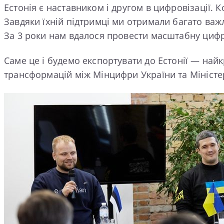
Естонія є наставником і другом в цифровізації. 
Завдяки їхній підтримці ми отримали багато важ
За 3 роки нам вдалося провести масштабну циф
Саме це і будемо експортувати до Естонії — на
трансформацій між Мінцифри України та Міністерс