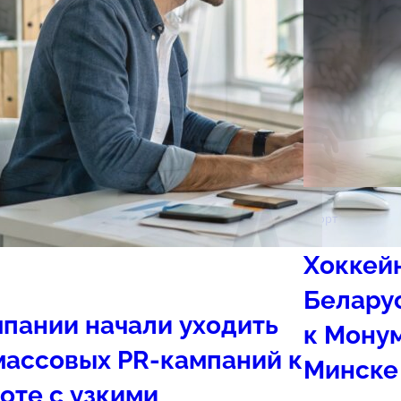
Спорт
Хоккей
Белару
пании начали уходить
к Мону
массовых PR-кампаний к
Минске
оте с узкими