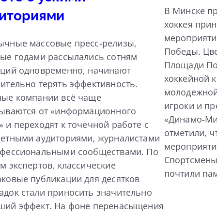
В Минске пр
иториями
хоккея прин
мероприяти
ычные массовые пресс-релизы,
Победы. Цв
ые годами рассылались сотням
Площади По
кций одновременно, начинают
хоккейной 
ительно терять эффективность.
молодежной
ные компании всё чаще
игроки и пр
зываются от «информационного
«Динамо‑Ми
 и переходят к точечной работе с
отметили, ч
ретными аудиториями, журналистами
мероприяти
офессиональными сообществами. По
Спортсмены
м экспертов, классические
почтили па
ковые публикации для десятков
док стали приносить значительно
ший эффект. На фоне перенасыщения