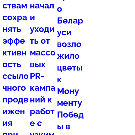
ствам
начал
о
сохра
и
Белар
нять
уходи
уси
эффе
ть от
возло
ктивн
массо
жило
ость
вых
цветы
ссыло
PR-
к
чного
кампа
Мону
продв
ний к
менту
ижен
работ
Побед
ия
е с
ы в
при
узким