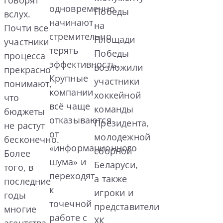
одновременно,
Победы
вслух.
начинают
на
Почти все
стремительно
Площади
участники
терять
Победы
процесса
эффективность.
возложили
прекрасно
Крупные
участники
понимают,
компании
хоккейной
что
всё чаще
команды
бюджеты
отказываются
Президента,
не растут
от
молодежной
бесконечно.
«информационного
сборной
Более
шума» и
Беларуси,
того, в
переходят
а также
последние
к
игроки и
годы
точечной
представители
многие
работе с
ХК
агентства