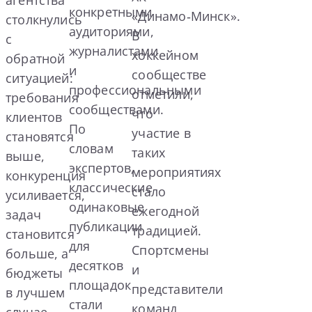
конкретными
«Динамо‑Минск».
столкнулись
аудиториями,
В
с
журналистами
хоккейном
обратной
и
сообществе
ситуацией:
профессиональными
отметили,
требования
сообществами.
что
клиентов
По
участие в
становятся
словам
таких
выше,
экспертов,
мероприятиях
конкуренция
классические
стало
усиливается,
одинаковые
ежегодной
задач
публикации
традицией.
становится
для
Спортсмены
больше, а
десятков
и
бюджеты
площадок
представители
в лучшем
стали
команд
случае