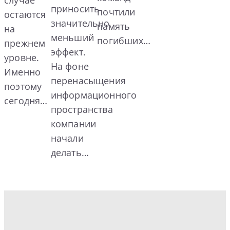
приносить
почтили
остаются
значительно
память
на
меньший
погибших…
прежнем
эффект.
уровне.
На фоне
Именно
перенасыщения
поэтому
информационного
сегодня…
пространства
компании
начали
делать…