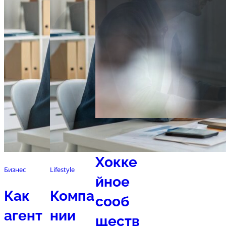
Спорт
Хокке
Бизнес
Lifestyle
йное
Как
Компа
сооб
агент
нии
ществ