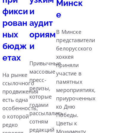
Минск
фикси
и
е
рован
аудит
В Минске
ных
ориям
представители
бюдж
и
белорусского
етах
хоккея
Привычные
приняли
массовые
участие в
На рынке
пресс-
памятных
ссылочного
релизы,
мероприятиях,
продвижения
которые
приуроченных
есть одна
годами
ко Дню
особенность,
рассылались
Победы.
о которой
сотням
Цветы к
редко
редакций
Монументу
говорят