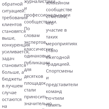
журналистами
хоккейном
обратной
и
сообществе
ситуацией:
профессиональными
отметили,
требования
сообществами.
что
клиентов
По
участие в
становятся
словам
таких
выше,
экспертов,
мероприятиях
конкуренция
классические
стало
усиливается,
одинаковые
ежегодной
задач
публикации
традицией.
становится
для
Спортсмены
больше, а
десятков
и
бюджеты
площадок
представители
в лучшем
стали
команд
случае
приносить
почтили
остаются
значительно
память
на