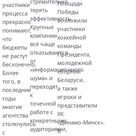
стремительно
Площади
участники
терять
Победы
процесса
эффективность.
возложили
прекрасно
Крупные
участники
понимают,
компании
хоккейной
что
всё чаще
команды
бюджеты
отказываются
Президента,
не растут
от
молодежной
бесконечно.
«информационного
сборной
Более
шума» и
Беларуси,
того, в
переходят
а также
последние
к
игроки и
годы
точечной
представители
многие
работе с
ХК
агентства
конкретными
«Динамо‑Минск».
столкнулись
аудиториями,
В
с