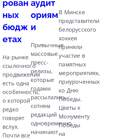
рован
аудит
В Минске
ных
ориям
представители
бюдж
и
белорусского
етах
хоккея
Привычные
приняли
массовые
участие в
На рынке
пресс-
памятных
ссылочного
релизы,
мероприятиях,
продвижения
которые
приуроченных
есть одна
годами
ко Дню
особенность,
рассылались
Победы.
о которой
сотням
Цветы к
редко
редакций
Монументу
говорят
одновременно,
Победы
вслух.
начинают
на
Почти все