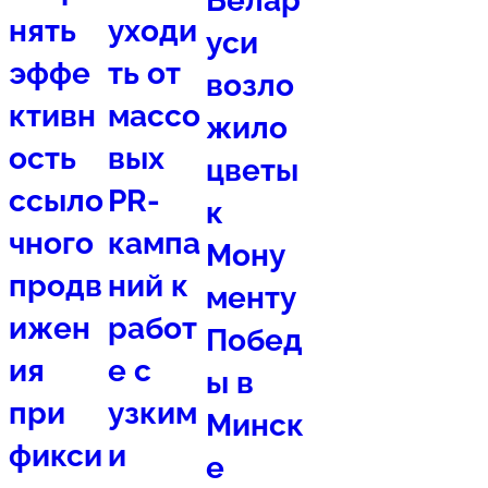
Белар
нять
уходи
уси
эффе
ть от
возло
ктивн
массо
жило
ость
вых
цветы
ссыло
PR-
к
чного
кампа
Мону
продв
ний к
менту
ижен
работ
Побед
ия
е с
ы в
при
узким
Минск
фикси
и
е