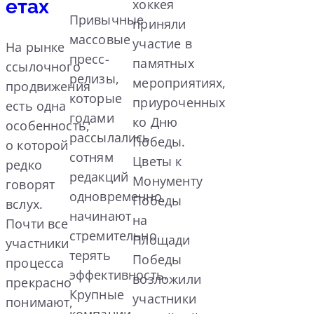
етах
хоккея
Привычные
приняли
массовые
участие в
На рынке
пресс-
памятных
ссылочного
релизы,
мероприятиях,
продвижения
которые
приуроченных
есть одна
годами
ко Дню
особенность,
рассылались
Победы.
о которой
сотням
Цветы к
редко
редакций
Монументу
говорят
одновременно,
Победы
вслух.
начинают
на
Почти все
стремительно
Площади
участники
терять
Победы
процесса
эффективность.
возложили
прекрасно
Крупные
участники
понимают,
компании