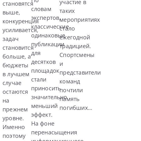
участие в
становятся
словам
таких
выше,
экспертов,
мероприятиях
конкуренция
классические
стало
усиливается,
одинаковые
ежегодной
задач
публикации
традицией.
становится
для
Спортсмены
больше, а
десятков
и
бюджеты
площадок
представители
в лучшем
стали
команд
случае
приносить
почтили
остаются
значительно
память
на
меньший
погибших…
прежнем
эффект.
уровне.
На фоне
Именно
перенасыщения
поэтому
информационного