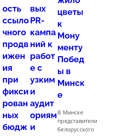
жило
ость
вых
цветы
ссыло
PR-
к
чного
кампа
Мону
продв
ний к
менту
ижен
работ
Побед
ия
е с
ы в
при
узким
Минск
фикси
и
е
рован
аудит
В Минске
ных
ориям
представители
бюдж
и
белорусского