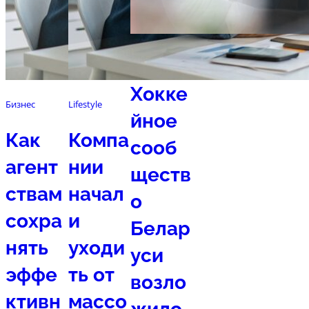
Спорт
Хокке
Бизнес
Lifestyle
йное
Как
Компа
сооб
агент
нии
ществ
ствам
начал
о
сохра
и
Белар
нять
уходи
уси
эффе
ть от
возло
ктивн
массо