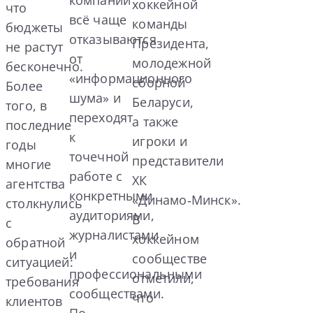
хоккейной
что
всё чаще
команды
бюджеты
отказываются
Президента,
не растут
от
молодежной
бесконечно.
«информационного
сборной
Более
шума» и
Беларуси,
того, в
переходят
а также
последние
к
игроки и
годы
точечной
представители
многие
работе с
ХК
агентства
конкретными
«Динамо‑Минск».
столкнулись
аудиториями,
В
с
журналистами
хоккейном
обратной
и
сообществе
ситуацией:
профессиональными
отметили,
требования
сообществами.
что
клиентов
По