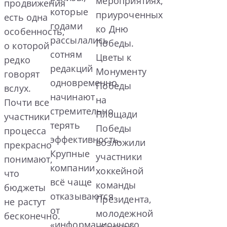
мероприятиях,
продвижения
которые
приуроченных
есть одна
годами
ко Дню
особенность,
рассылались
Победы.
о которой
сотням
Цветы к
редко
редакций
Монументу
говорят
одновременно,
Победы
вслух.
начинают
на
Почти все
стремительно
Площади
участники
терять
Победы
процесса
эффективность.
возложили
прекрасно
Крупные
участники
понимают,
компании
хоккейной
что
всё чаще
команды
бюджеты
отказываются
Президента,
не растут
от
молодежной
бесконечно.
«информационного