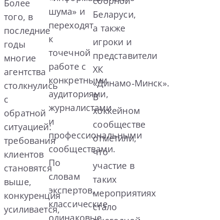
сборной
Более
шума» и
Беларуси,
того, в
переходят
а также
последние
к
игроки и
годы
точечной
представители
многие
работе с
ХК
агентства
конкретными
«Динамо‑Минск».
столкнулись
аудиториями,
В
с
журналистами
хоккейном
обратной
и
сообществе
ситуацией:
профессиональными
отметили,
требования
сообществами.
что
клиентов
По
участие в
становятся
словам
таких
выше,
экспертов,
мероприятиях
конкуренция
классические
стало
усиливается,
одинаковые