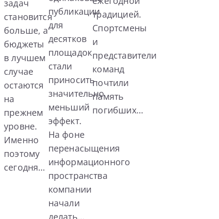
ежегодной
задач
публикации
традицией.
становится
для
Спортсмены
больше, а
десятков
и
бюджеты
площадок
представители
в лучшем
стали
команд
случае
приносить
почтили
остаются
значительно
память
на
меньший
погибших…
прежнем
эффект.
уровне.
На фоне
Именно
перенасыщения
поэтому
информационного
сегодня…
пространства
компании
начали
делать…