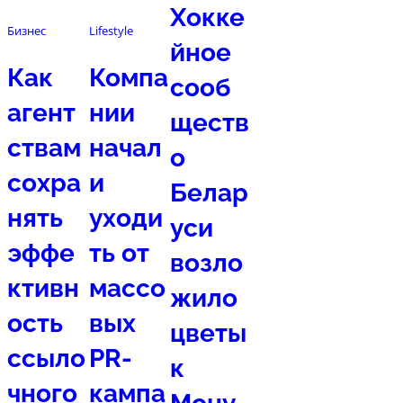
Хокке
Бизнес
Lifestyle
йное
Как
Компа
сооб
агент
нии
ществ
ствам
начал
о
сохра
и
Белар
нять
уходи
уси
эффе
ть от
возло
ктивн
массо
жило
ость
вых
цветы
ссыло
PR-
к
чного
кампа