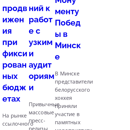
Мону
продв
ний к
менту
ижен
работ
Побед
ия
е с
ы в
при
узким
Минск
фикси
и
е
рован
аудит
В Минске
ных
ориям
представители
бюдж
и
белорусского
етах
хоккея
Привычные
приняли
массовые
участие в
На рынке
пресс-
памятных
ссылочного
релизы,