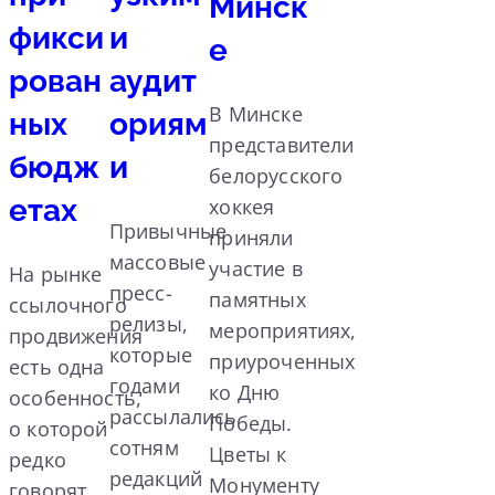
Минск
фикси
и
е
рован
аудит
В Минске
ных
ориям
представители
бюдж
и
белорусского
етах
хоккея
Привычные
приняли
массовые
участие в
На рынке
пресс-
памятных
ссылочного
релизы,
мероприятиях,
продвижения
которые
приуроченных
есть одна
годами
ко Дню
особенность,
рассылались
Победы.
о которой
сотням
Цветы к
редко
редакций
Монументу
говорят