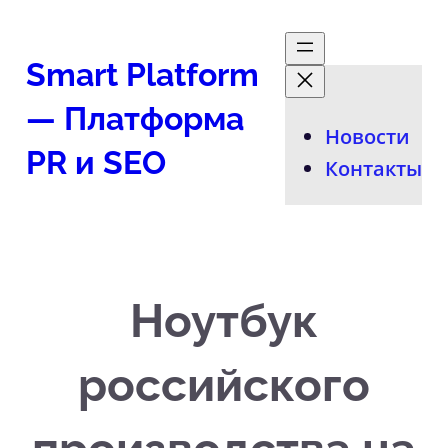
Перейти
к
Smart Platform
содержимому
— Платформа
Новости
PR и SEO
Контакты
Ноутбук
российского