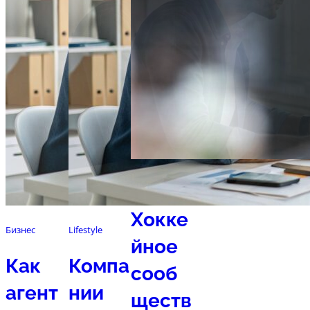
Спорт
Хокке
Бизнес
Lifestyle
йное
Как
Компа
сооб
агент
нии
ществ