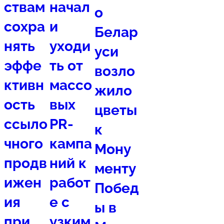
ствам
начал
о
сохра
и
Белар
нять
уходи
уси
эффе
ть от
возло
ктивн
массо
жило
ость
вых
цветы
ссыло
PR-
к
чного
кампа
Мону
продв
ний к
менту
ижен
работ
Побед
ия
е с
ы в
при
узким