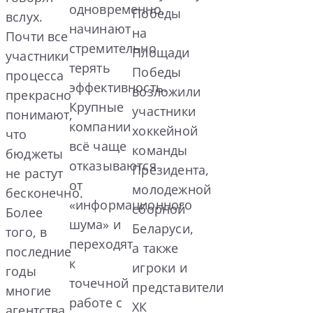
одновременно,
Победы
вслух.
начинают
на
Почти все
стремительно
Площади
участники
терять
Победы
процесса
эффективность.
возложили
прекрасно
Крупные
участники
понимают,
компании
хоккейной
что
всё чаще
команды
бюджеты
отказываются
Президента,
не растут
от
молодежной
бесконечно.
«информационного
сборной
Более
шума» и
Беларуси,
того, в
переходят
а также
последние
к
игроки и
годы
точечной
представители
многие
работе с
ХК
агентства