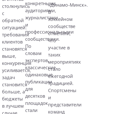
конкретными
«Динамо‑Минск».
столкнулись
аудиториями,
В
с
журналистами
хоккейном
обратной
и
сообществе
ситуацией:
профессиональными
отметили,
требования
сообществами.
что
клиентов
По
участие в
становятся
словам
таких
выше,
экспертов,
мероприятиях
конкуренция
классические
стало
усиливается,
одинаковые
ежегодной
задач
публикации
традицией.
становится
для
Спортсмены
больше, а
десятков
и
бюджеты
площадок
представители
в лучшем
стали
команд
случае