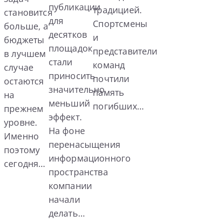
публикации
традицией.
становится
для
Спортсмены
больше, а
десятков
и
бюджеты
площадок
представители
в лучшем
стали
команд
случае
приносить
почтили
остаются
значительно
память
на
меньший
погибших…
прежнем
эффект.
уровне.
На фоне
Именно
перенасыщения
поэтому
информационного
сегодня…
пространства
компании
начали
делать…