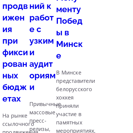
продв
ний к
менту
ижен
работ
Побед
ия
е с
ы в
при
узким
Минск
фикси
и
е
рован
аудит
В Минске
ных
ориям
представители
бюдж
и
белорусского
етах
хоккея
Привычные
приняли
массовые
участие в
На рынке
пресс-
памятных
ссылочного
релизы,
мероприятиях,
продвижения