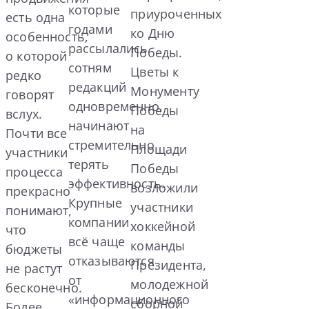
которые
приуроченных
есть одна
годами
ко Дню
особенность,
рассылались
Победы.
о которой
сотням
Цветы к
редко
редакций
Монументу
говорят
одновременно,
Победы
вслух.
начинают
на
Почти все
стремительно
Площади
участники
терять
Победы
процесса
эффективность.
возложили
прекрасно
Крупные
участники
понимают,
компании
хоккейной
что
всё чаще
команды
бюджеты
отказываются
Президента,
не растут
от
молодежной
бесконечно.
«информационного
сборной
Более