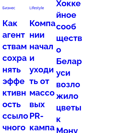
Хокке
Бизнес
Lifestyle
йное
Как
Компа
сооб
агент
нии
ществ
ствам
начал
о
сохра
и
Белар
нять
уходи
уси
эффе
ть от
возло
ктивн
массо
жило
ость
вых
цветы
ссыло
PR-
к
чного
кампа
Мону