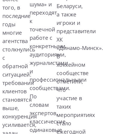
шума» и
Беларуси,
того, в
переходят
а также
последние
к
игроки и
годы
точечной
представители
многие
работе с
ХК
агентства
конкретными
«Динамо‑Минск».
столкнулись
аудиториями,
В
с
журналистами
хоккейном
обратной
и
сообществе
ситуацией:
профессиональными
отметили,
требования
сообществами.
что
клиентов
По
участие в
становятся
словам
таких
выше,
экспертов,
мероприятиях
конкуренция
классические
стало
усиливается,
одинаковые
ежегодной
задач