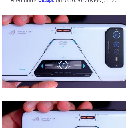
Filed under
on
20.10.2022
by
Редакция
Обзоры