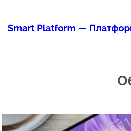
Перейти
к
содержимому
Smart Platform — Платфор
О