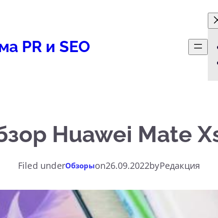
ма PR и SEO
бзор Huawei Mate Xs
Filed under
on
26.09.2022
by
Редакция
Обзоры