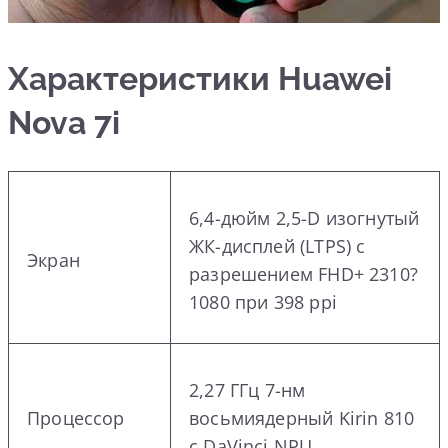
Характеристики Huawei
Nova 7i
6,4-дюйм 2,5-D изогнутый
ЖК-дисплей (LTPS) с
Экран
разрешением FHD+ 2310?
1080 при 398 ppi
2,27 ГГц 7-нм
Процессор
восьмиядерный Kirin 810
с DaVinci NPU