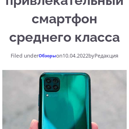
привлекательный
смартфон
среднего класса
Filed under
on
10.04.2022
by
Редакция
Обзоры