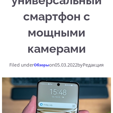
универсальный
смартфон с
мощными
камерами
Filed under
on
05.03.2022
by
Редакция
Обзоры