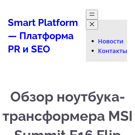
Перейти
к
Smart Platform
содержимому
— Платформа
Новости
PR и SEO
Контакты
Обзор ноутбука-
трансформера MSI