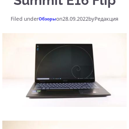
Summit E16 Flip
Filed under
on
28.09.2022
by
Редакция
Обзоры