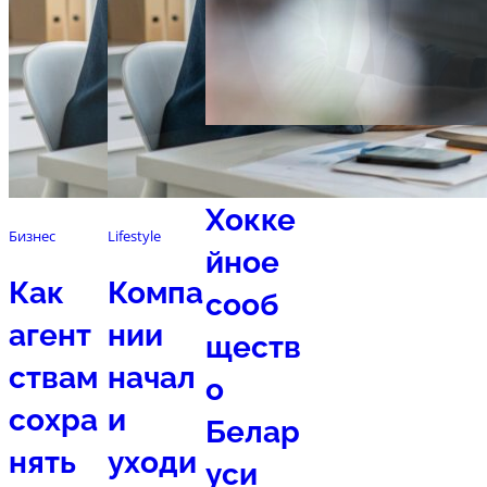
Спорт
Хокке
Бизнес
Lifestyle
йное
Как
Компа
сооб
агент
нии
ществ
ствам
начал
о
сохра
и
Белар
нять
уходи
уси