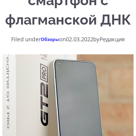
смартфон с
флагманской ДНК
Filed under
on
02.03.2022
by
Редакция
Обзоры