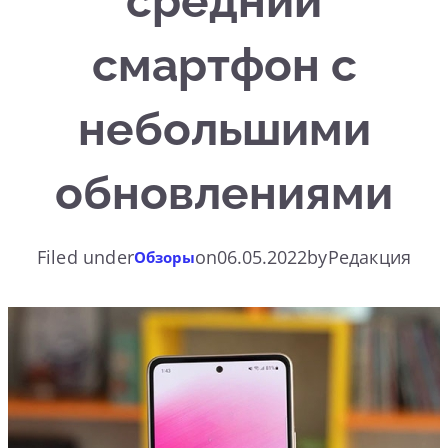
средний
смартфон с
небольшими
обновлениями
Filed under
on
06.05.2022
by
Редакция
Обзоры