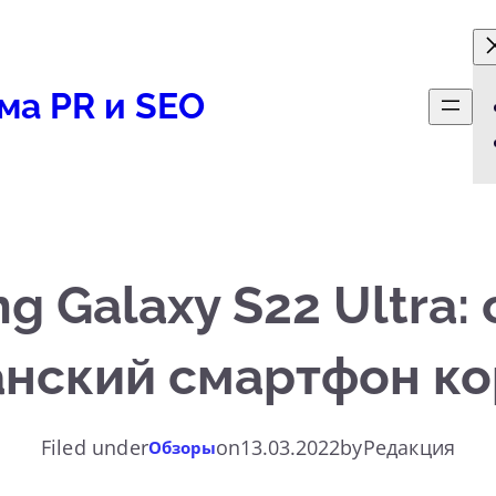
ма PR и SEO
g Galaxy S22 Ultra:
нский смартфон к
Filed under
on
13.03.2022
by
Редакция
Обзоры