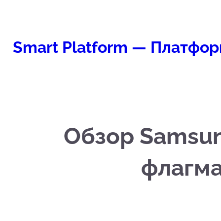
Перейти
к
содержимому
Smart Platform — Платфор
Обзор Samsun
флагма