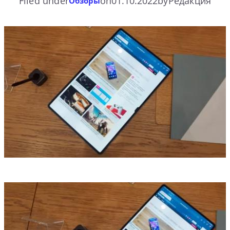
Filed under
on
01.10.2022
by
Редакция
Обзоры