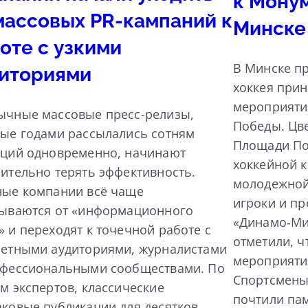
к Мону
массовых PR-кампаний к
Минске
оте с узкими
В Минске пр
иториями
хоккея прин
мероприяти
ычные массовые пресс-релизы,
Победы. Цв
ые годами рассылались сотням
Площади По
кций одновременно, начинают
хоккейной 
ительно терять эффективность.
молодежной
ные компании всё чаще
игроки и пр
зываются от «информационного
«Динамо‑Ми
 и переходят к точечной работе с
отметили, ч
ретными аудиториями, журналистами
мероприяти
офессиональными сообществами. По
Спортсмены
м экспертов, классические
почтили па
ковые публикации для десятков