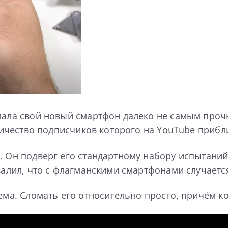
елала свой новый смартфон далеко не самым про
оличество подписчиков которого на YouTube прибли
 Он подверг его стандартному набору испытаний,
овалил, что с флагманскими смартфонами случаетс
лема. Сломать его относительно просто, причём к