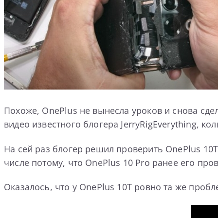
Похоже, OnePlus не вынесла уроков и снова сд
видео известного блогера JerryRigEverything, к
На сей раз блогер решил проверить OnePlus 10T.
числе потому, что OnePlus 10 Pro ранее его пр
Оказалось, что у OnePlus 10T ровно та же проб