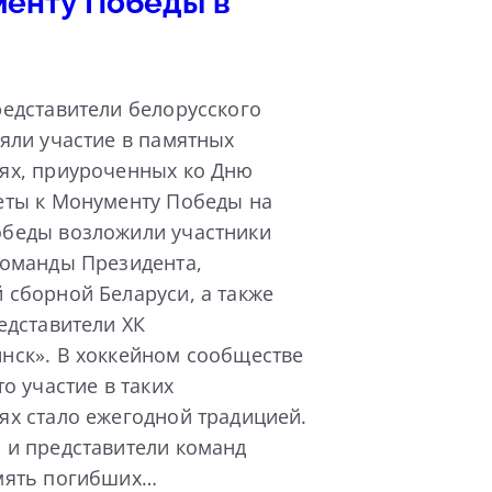
менту Победы в
едставители белорусского
яли участие в памятных
ях, приуроченных ко Дню
еты к Монументу Победы на
беды возложили участники
команды Президента,
 сборной Беларуси, а также
едставители ХК
нск». В хоккейном сообществе
то участие в таких
ях стало ежегодной традицией.
 и представители команд
мять погибших…