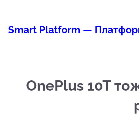
Перейти
к
содержимому
Smart Platform — Платфор
OnePlus 10T то