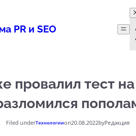
ма PR и SEO
же провалил тест на
разломился попола
Filed under
on
20.08.2022
by
Редакция
Технологии