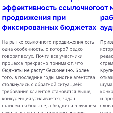
эффективность ссылочного
от 
продвижения при
раб
фиксированных бюджетах
ауд
На рынке ссылочного продвижения есть
Прив
одна особенность, о которой редко
котор
говорят вслух. Почти все участники
реда
процесса прекрасно понимают, что
стрем
бюджеты не растут бесконечно. Более
Круп
того, в последние годы многие агентства
отка
столкнулись с обратной ситуацией:
шума»
требования клиентов становятся выше,
конк
конкуренция усиливается, задач
и пр
становится больше, а бюджеты в лучшем
слова
случае остаются на прежнем уровне.
одина