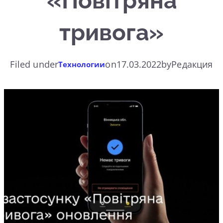
«Повітряна
тривога»
Filed under
on
17.03.2022
by
Редакция
Технологии