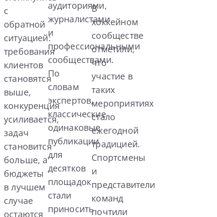
аудиториями,
В
с
журналистами
хоккейном
обратной
и
сообществе
ситуацией:
профессиональными
отметили,
требования
сообществами.
что
клиентов
По
участие в
становятся
словам
таких
выше,
экспертов,
мероприятиях
конкуренция
классические
стало
усиливается,
одинаковые
ежегодной
задач
публикации
традицией.
становится
для
Спортсмены
больше, а
десятков
и
бюджеты
площадок
представители
в лучшем
стали
команд
случае
приносить
почтили
остаются