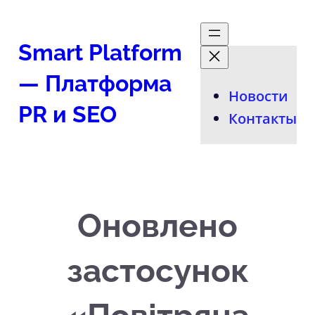
Перейти
к
Smart Platform
содержимому
— Платформа
Новости
PR и SEO
Контакты
Оновлено
застосунок