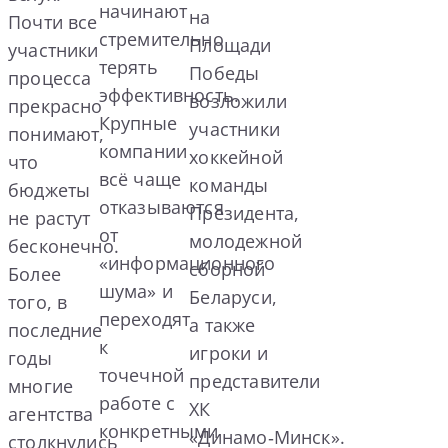
начинают
на
Почти все
стремительно
Площади
участники
терять
Победы
процесса
эффективность.
возложили
прекрасно
Крупные
участники
понимают,
компании
хоккейной
что
всё чаще
команды
бюджеты
отказываются
Президента,
не растут
от
молодежной
бесконечно.
«информационного
сборной
Более
шума» и
Беларуси,
того, в
переходят
а также
последние
к
игроки и
годы
точечной
представители
многие
работе с
ХК
агентства
конкретными
«Динамо‑Минск».
столкнулись