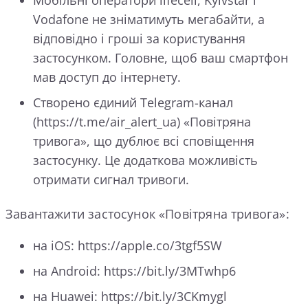
Vodafone не зніматимуть мегабайти, а
відповідно і гроші за користування
застосунком. Головне, щоб ваш смартфон
мав доступ до інтернету.
Створено єдиний Telegram-канал
(https://t.me/air_alert_ua) «Повітряна
тривога», що дублює всі сповіщення
застосунку. Це додаткова можливість
отримати сигнал тривоги.
Завантажити застосунок «Повітряна тривога»:
на iOS: https://apple.co/3tgf5SW
на Android: https://bit.ly/3MTwhp6
на Huawei: https://bit.ly/3CKmygl