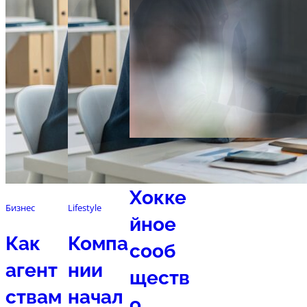
Спорт
Хокке
Бизнес
Lifestyle
йное
Как
Компа
сооб
агент
нии
ществ
ствам
начал
о