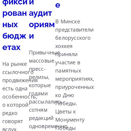
фикси
и
е
рован
аудит
В Минске
ных
ориям
представители
бюдж
и
белорусского
етах
хоккея
Привычные
приняли
массовые
участие в
На рынке
пресс-
памятных
ссылочного
релизы,
мероприятиях,
продвижения
которые
приуроченных
есть одна
годами
ко Дню
особенность,
рассылались
Победы.
о которой
сотням
Цветы к
редко
редакций
Монументу
говорят
одновременно,
Победы
вслух.