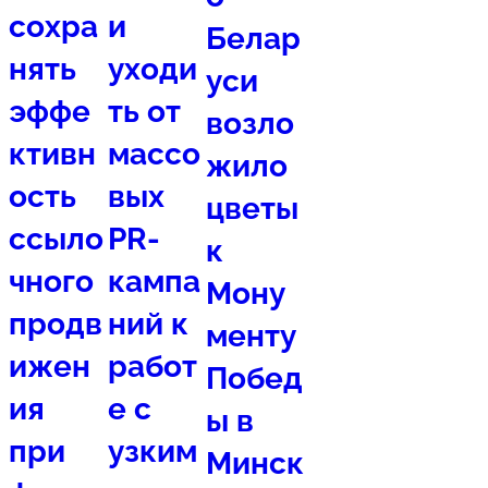
сохра
и
Белар
нять
уходи
уси
эффе
ть от
возло
ктивн
массо
жило
ость
вых
цветы
ссыло
PR-
к
чного
кампа
Мону
продв
ний к
менту
ижен
работ
Побед
ия
е с
ы в
при
узким
Минск