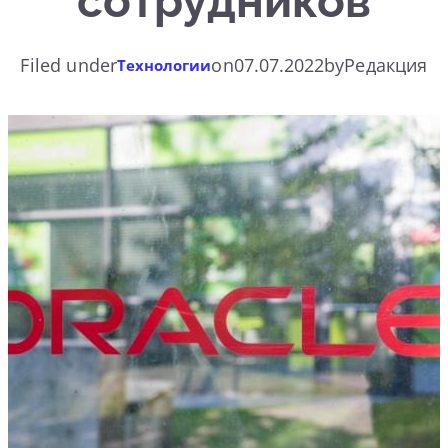
сотрудников
Filed under
on
07.07.2022
by
Редакция
Технологии