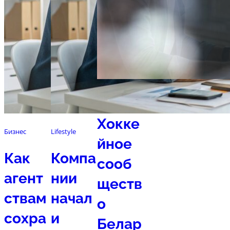
Спорт
Хокке
Бизнес
Lifestyle
йное
Как
Компа
сооб
агент
нии
ществ
ствам
начал
о
сохра
и
Белар