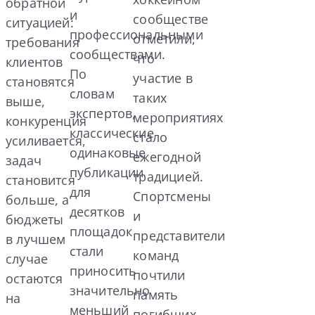
обратной
и
сообществе
ситуацией:
профессиональными
отметили,
требования
сообществами.
что
клиентов
По
участие в
становятся
словам
таких
выше,
экспертов,
мероприятиях
конкуренция
классические
стало
усиливается,
одинаковые
ежегодной
задач
публикации
традицией.
становится
для
Спортсмены
больше, а
десятков
и
бюджеты
площадок
представители
в лучшем
стали
команд
случае
приносить
почтили
остаются
значительно
память
на
меньший
погибших…