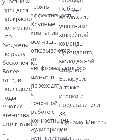
участники
терять
Победы
процесса
эффективность.
возложили
прекрасно
Крупные
участники
понимают,
компании
хоккейной
что
всё чаще
команды
бюджеты
отказываются
Президента,
не растут
от
молодежной
бесконечно.
«информационного
сборной
Более
шума» и
Беларуси,
того, в
переходят
а также
последние
к
игроки и
годы
точечной
представители
многие
работе с
ХК
агентства
конкретными
«Динамо‑Минск».
столкнулись
аудиториями,
В
с
журналистами
хоккейном