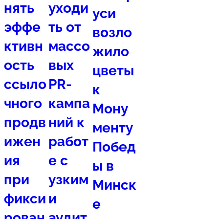
нять
уходи
уси
эффе
ть от
возло
ктивн
массо
жило
ость
вых
цветы
ссыло
PR-
к
чного
кампа
Мону
продв
ний к
менту
ижен
работ
Побед
ия
е с
ы в
при
узким
Минск
фикси
и
е
рован
аудит