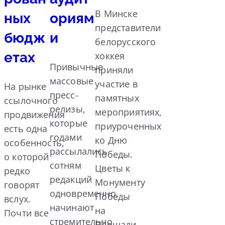
В Минске
ных
ориям
представители
бюдж
и
белорусского
етах
хоккея
Привычные
приняли
массовые
участие в
На рынке
пресс-
памятных
ссылочного
релизы,
мероприятиях,
продвижения
которые
приуроченных
есть одна
годами
ко Дню
особенность,
рассылались
Победы.
о которой
сотням
Цветы к
редко
редакций
Монументу
говорят
одновременно,
Победы
вслух.
начинают
на
Почти все
стремительно
Площади