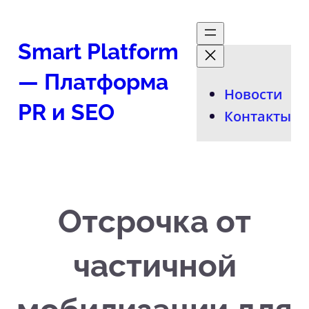
Перейти
к
Smart Platform
содержимому
— Платформа
Новости
PR и SEO
Контакты
Отсрочка от
частичной