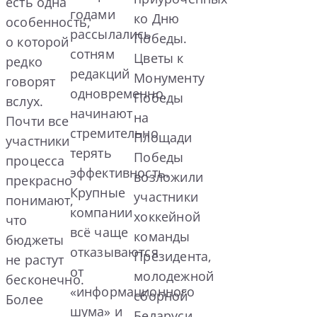
есть одна
годами
ко Дню
особенность,
рассылались
Победы.
о которой
сотням
Цветы к
редко
редакций
Монументу
говорят
одновременно,
Победы
вслух.
начинают
на
Почти все
стремительно
Площади
участники
терять
Победы
процесса
эффективность.
возложили
прекрасно
Крупные
участники
понимают,
компании
хоккейной
что
всё чаще
команды
бюджеты
отказываются
Президента,
не растут
от
молодежной
бесконечно.
«информационного
сборной
Более
шума» и
Беларуси,