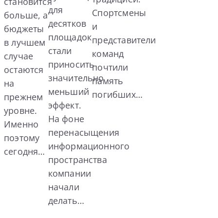
становится
для
Спортсмены
больше, а
десятков
и
бюджеты
площадок
представители
в лучшем
стали
команд
случае
приносить
почтили
остаются
значительно
память
на
меньший
погибших…
прежнем
эффект.
уровне.
На фоне
Именно
перенасыщения
поэтому
информационного
сегодня…
пространства
компании
начали
делать…