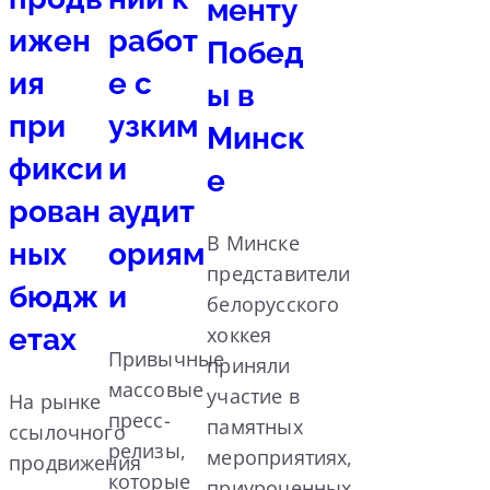
менту
ижен
работ
Побед
ия
е с
ы в
при
узким
Минск
фикси
и
е
рован
аудит
В Минске
ных
ориям
представители
бюдж
и
белорусского
етах
хоккея
Привычные
приняли
массовые
участие в
На рынке
пресс-
памятных
ссылочного
релизы,
мероприятиях,
продвижения
которые
приуроченных