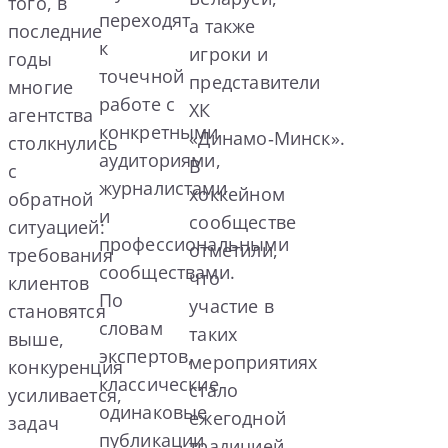
того, в
переходят
а также
последние
к
игроки и
годы
точечной
представители
многие
работе с
ХК
агентства
конкретными
«Динамо‑Минск».
столкнулись
аудиториями,
В
с
журналистами
хоккейном
обратной
и
сообществе
ситуацией:
профессиональными
отметили,
требования
сообществами.
что
клиентов
По
участие в
становятся
словам
таких
выше,
экспертов,
мероприятиях
конкуренция
классические
стало
усиливается,
одинаковые
ежегодной
задач
публикации
традицией.