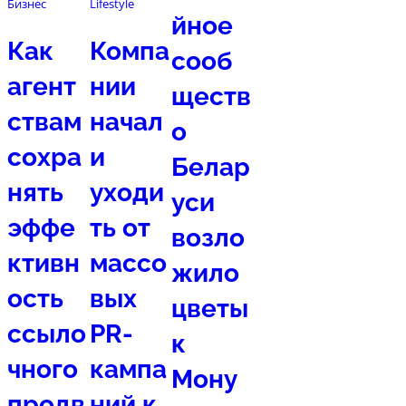
Бизнес
Lifestyle
йное
Как
Компа
сооб
агент
нии
ществ
ствам
начал
о
сохра
и
Белар
нять
уходи
уси
эффе
ть от
возло
ктивн
массо
жило
ость
вых
цветы
ссыло
PR-
к
чного
кампа
Мону
продв
ний к